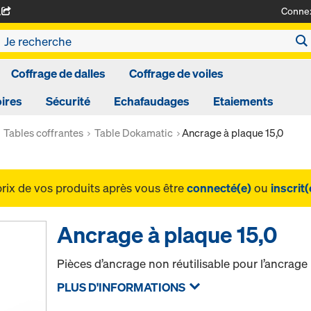
Conne
A
Coffrage de dalles
Coffrage de voiles
ires
Sécurité
Echafaudages
Etaiements
Tables coffrantes
Table Dokamatic
Ancrage à plaque 15,0
prix de vos produits après vous être
connecté(e)
ou
inscrit(
Ancrage à plaque 15,0
Pièces d’ancrage non réutilisable pour l’ancrage
PLUS D'INFORMATIONS