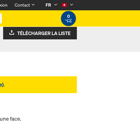
xion
Contact
FR
0
TÉLÉCHARGER LA LISTE
e)
.
 une face.