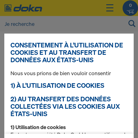
0
CONSENTEMENT À L’UTILISATION DE
Vous pouvez afficher les prix de vos produits
COOKIES ET AU TRANSFERT DE
après vous être
connecté(e)
ou
inscrit(e)
.
DONNÉES AUX ÉTATS-UNIS
Nous vous prions de bien vouloir consentir
Panneau Xlife
1) À L’UTILISATION DE COOKIES
2) AU TRANSFERT DES DONNÉES
COLLECTÉES VIA LES COOKIES AUX
2 produits trouvés
ÉTATS-UNIS
Le plus recherché
1) Utilisation de cookies
En tant que société Doka GmbH, nous utilisons des