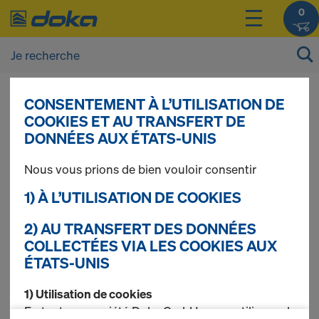
0
CONSENTEMENT À L’UTILISATION DE
Vous pouvez afficher les prix de vos produits
COOKIES ET AU TRANSFERT DE
après vous être
connecté(e)
ou
inscrit(e)
.
DONNÉES AUX ÉTATS-UNIS
Nous vous prions de bien vouloir consentir
Montants de garde-
1) À L’UTILISATION DE COOKIES
corps
2) AU TRANSFERT DES DONNÉES
COLLECTÉES VIA LES COOKIES AUX
ÉTATS-UNIS
1) Utilisation de cookies
4 produits trouvés
En tant que société Doka GmbH, nous utilisons des