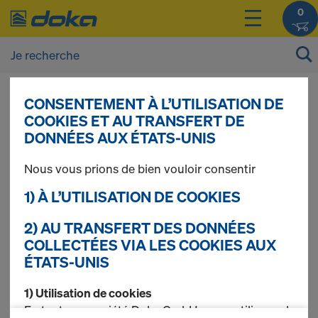
0
CONSENTEMENT À L’UTILISATION DE
Vous pouvez afficher les prix de vos produits
COOKIES ET AU TRANSFERT DE
après vous être
connecté(e)
ou
inscrit(e)
.
DONNÉES AUX ÉTATS-UNIS
Nous vous prions de bien vouloir consentir
Longe de maintien
1) À L’UTILISATION DE COOKIES
2) AU TRANSFERT DES DONNÉES
COLLECTÉES VIA LES COOKIES AUX
4 produits trouvés
ÉTATS-UNIS
Le plus recherché
1) Utilisation de cookies
En tant que société Doka GmbH, nous utilisons des