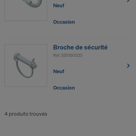
Neuf
Certains de nos partenaires ont leur succursale aux
États-Unis. Nous transmettons vos données à
caractère personnel à nos partenaires aux États-
Occasion
Unis, manuellement ou via une interface.
Nous tenons à vous informer que l’arrêt du 16 juillet
Broche de sécurité
2020 (Cour de justice de l’Union européenne, C-
311/18, arrêt « Schrems II ») a rétracté la décision
Réf.
335150025
d’adéquation qui autorisait un transfert de données
à caractère personnel aux États-Unis. Par
Neuf
conséquent les États-Unis, en tant que pays tiers,
ne fournissent pas de niveau adéquat de
Occasion
protection des données.
Pour vous, utilisateur, le risque d’un transfert de
données à caractère personnel aux États-Unis
4 produits trouvés
consiste notamment en ce que vos données sont
soumises à l’accès des autorités américaines à des
fins de contrôle et de surveillance et en ce que