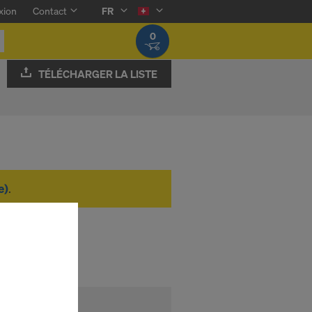
xion
Contact
FR
0
TÉLÉCHARGER LA LISTE
e)
.