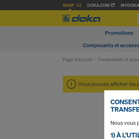
SHOP
DOKA.COM
MYDOK
Promotions
Composants et accesso
Page d'accueil
Composants et acce
Vous pouvez afficher les 
CONSENT
TRANSFE
Nous vous p
1) À L’U