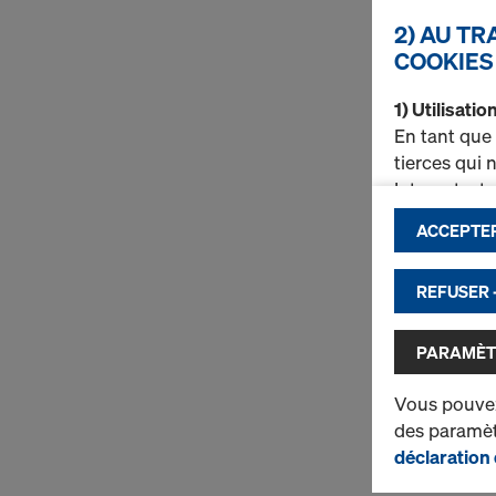
2) AU T
COOKIES
1) Utilisati
En tant que
tierces qui
Internet, e
ACCEPTER
d’amélio
d’assure
Doka (fo
REFUSER 
d’active
d’utilis
PARAMÈT
Vous trouve
Vous pouvez
de protecti
des paramètr
cookies
(pa
déclaration 
2) Transfer