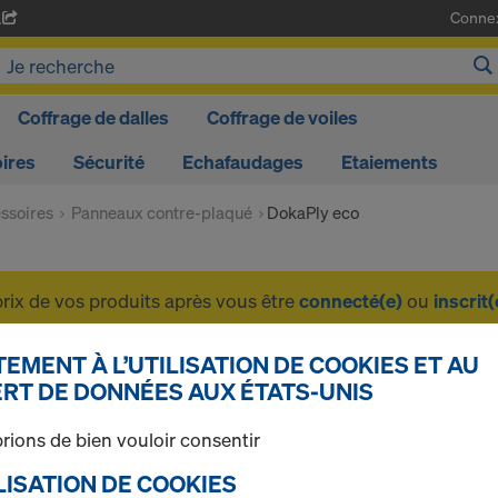
Conne
A
Coffrage de dalles
Coffrage de voiles
ires
Sécurité
Echafaudages
Etaiements
ssoires
Panneaux contre-plaqué
DokaPly eco
prix de vos produits après vous être
connecté(e)
ou
inscrit(
EMENT À L’UTILISATION DE COOKIES ET AU
DokaPly eco
RT DE DONNÉES AUX ÉTATS-UNIS
rions de bien vouloir consentir
TILISATION DE COOKIES
1 produits trouvés
Le plus recherché