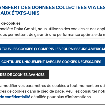
RANSFERT DES DONNÉES COLLECTÉES VIA LE
Peinture pour les ch
 AUX ÉTATS-UNIS
Réf.
185019000
on de cookies
Peinture hydrofuge monoco
 société Doka GmbH, nous utilisons des cookies et des appl
chants de contreplaqués co
 nous permettent de garantir une performance optimale de n
les panneaux de coffrage.
t notamment
Neuf
 TOUS LES COOKIES (Y COMPRIS LES FOURNISSEURS AMÉRICAI
rer en permanence la fonctionnalité de notre site Internet (
r un processus d’achat optimal lors de l’utilisation de la bou
nctionnels et statistiques) ou
- CONTINUER UNIQUEMENT AVEC LES COOKIES NÉCESSAIRES
r sur certaines plateformes une publicité ciblée adaptée à 
Quantité
ateur (marketing).
RES DE COOKIES AVANCÉS
rez de plus amples informations sur nos cookies dans not
 modifier vos paramètres de cookies à tout moment en utili
on des données
. Vous avez également la possibilité de séle
es de cookies dans le pied de page. Veuillez consulter not
1 produits trouvés
Le plus recherché
ramétrages avancés des cookies)
.
de confidentialité
détaillée pour plus d'informations.
t de données aux États-Unis