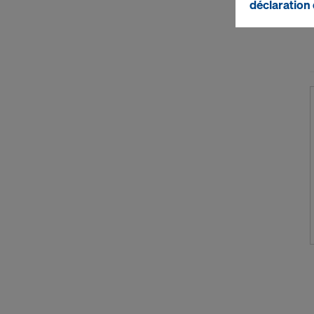
déclaration 
2) Transfer
Certains de
vos données
ou via une i
Nous tenons 
européenne, 
autorisait u
conséquent l
adéquat de 
Pour vous, u
États-Unis 
autorités am
largement d
autorités am
Les données
particulier 