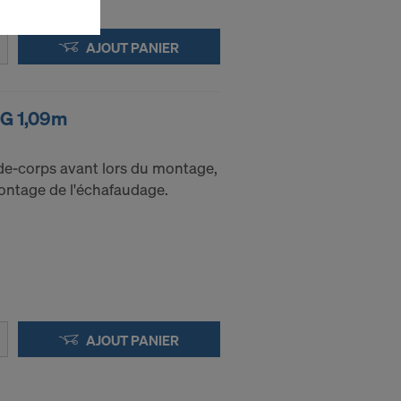
transmettons
AJOUT PANIER
manuellement
IG 1,09m
ice de l’Union
uation qui
rde-corps avant lors du montage,
. Par
ntage de l'échafaudage.
e niveau
personnel aux
 l’accès des
 que vous êtes
cédure des
AJOUT PANIER
nis sont en