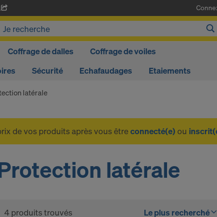
Conne
A
Coffrage de dalles
Coffrage de voiles
ires
Sécurité
Echafaudages
Etaiements
tection latérale
prix de vos produits après vous être
connecté(e)
ou
inscrit(
Protection latérale
4 produits trouvés
Le plus recherché