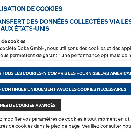
Sélectionner la variante
TILISATION DE COOKIES
RANSFERT DES DONNÉES COLLECTÉES VIA LE
Neuf
 AUX ÉTATS-UNIS
Occasion
on de cookies
Quantité
 société Doka GmbH, nous utilisons des cookies et des appl
 nous permettent de garantir une performance optimale de n
t notamment
Garde-corps d'about 
 TOUS LES COOKIES (Y COMPRIS LES FOURNISSEURS AMÉRICAI
rer en permanence la fonctionnalité de notre site Internet (
r un processus d’achat optimal lors de l’utilisation de la bou
Réf.
301880735
nctionnels et statistiques) ou
- CONTINUER UNIQUEMENT AVEC LES COOKIES NÉCESSAIRES
Permet l'installation de ga
r sur certaines plateformes une publicité ciblée adaptée à 
du déplacement et du démo
ateur (marketing).
RES DE COOKIES AVANCÉS
Neuf
rez de plus amples informations sur nos cookies dans not
 modifier vos paramètres de cookies à tout moment en utili
on des données
. Vous avez également la possibilité de séle
Occasion
es de cookies dans le pied de page. Veuillez consulter not
ramétrages avancés des cookies)
.