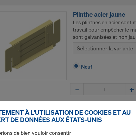
Plinthe acier jaune
Les plinthes en acier sont 
travail pour empêcher le ma
sont galvanisées et non jau
Sélectionner la variante
Neuf
Quantité
EMENT À L’UTILISATION DE COOKIES ET AU
Guardrail IG
RT DE DONNÉES AUX ÉTATS-UNIS
Permet l'installation de ga
du déplacement et du démo
rions de bien vouloir consentir