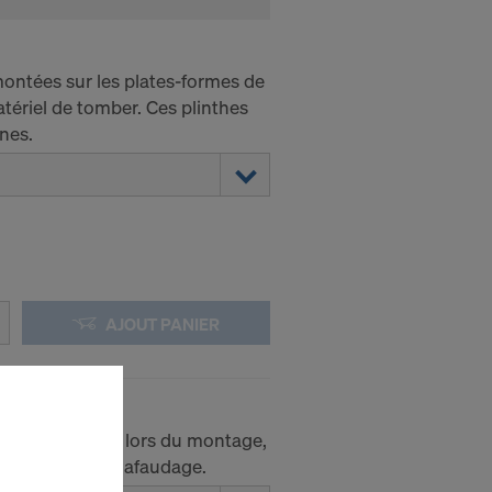
montées sur les plates-formes de
tériel de tomber. Ces plinthes
nes.
AJOUT PANIER
rde-corps avant lors du montage,
ntage de l'échafaudage.