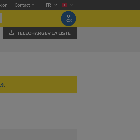
xion
Contact
FR
0
TÉLÉCHARGER LA LISTE
e)
.