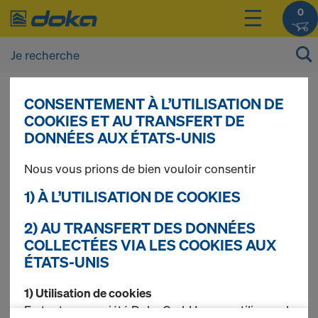
0
CONSENTEMENT À L’UTILISATION DE
Vous pouvez afficher les prix de vos produits
COOKIES ET AU TRANSFERT DE
après vous être
connecté(e)
ou
inscrit(e)
.
DONNÉES AUX ÉTATS-UNIS
Nous vous prions de bien vouloir consentir
Poutrelles
1) À L’UTILISATION DE COOKIES
aluminium
2) AU TRANSFERT DES DONNÉES
COLLECTÉES VIA LES COOKIES AUX
ÉTATS-UNIS
1) Utilisation de cookies
1 produits trouvés
En tant que société Doka GmbH, nous utilisons des