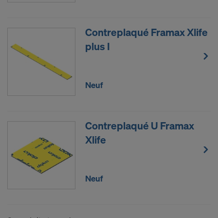
YouTube LLC
Nous avons besoin de votre consentement
Contreplaqué Framax Xlife
explicite pour continuer à pouvoir transmettre vos
plus I
données à caractère personnel à ces fournisseurs.
Vous pourrez révoquer, avec effet à l’avenir, votre
consentement à tout moment en accédant aux
Neuf
paramétrages des cookies sur le site Internet.
CONSENTEZ-VOUS À L’UTILISATION
Contreplaqué U Framax
DE COOKIES ET AU TRANSFERT DE
VOS DONNÉES À CARACTÈRE
Xlife
PERSONNEL AUX ÉTATS-UNIS?
Neuf