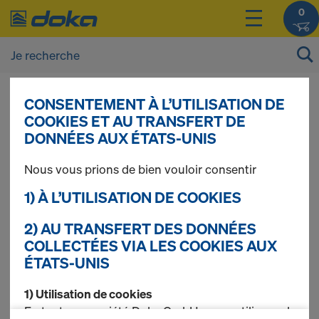
0
CONSENTEMENT À L’UTILISATION DE
Vous pouvez afficher les prix de vos produits
COOKIES ET AU TRANSFERT DE
après vous être
connecté(e)
ou
inscrit(e)
.
DONNÉES AUX ÉTATS-UNIS
Nous vous prions de bien vouloir consentir
Panneaux de
1) À L’UTILISATION DE COOKIES
remplacement Xlife
2) AU TRANSFERT DES DONNÉES
COLLECTÉES VIA LES COOKIES AUX
ÉTATS-UNIS
1) Utilisation de cookies
9 produits trouvés
En tant que société Doka GmbH, nous utilisons des