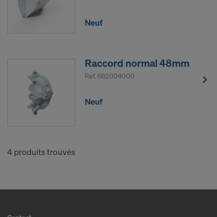
Certains de nos partenaires ont leur succursale aux
États-Unis. Nous transmettons vos données à
Neuf
caractère personnel à nos partenaires aux États-
Unis, manuellement ou via une interface.
Raccord normal 48mm
Nous tenons à vous informer que l’arrêt du 16 juillet
2020 (Cour de justice de l’Union européenne, C-
Réf.
682004000
311/18, arrêt « Schrems II ») a rétracté la décision
d’adéquation qui autorisait un transfert de données
Neuf
à caractère personnel aux États-Unis. Par
conséquent les États-Unis, en tant que pays tiers,
ne fournissent pas de niveau adéquat de
protection des données.
4 produits trouvés
Pour vous, utilisateur, le risque d’un transfert de
données à caractère personnel aux États-Unis
consiste notamment en ce que vos données sont
soumises à l’accès des autorités américaines à des
fins de contrôle et de surveillance et en ce que