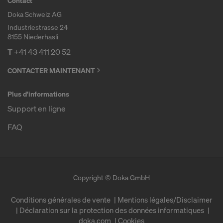
Contact
vous êtes largement dépourvu de droits effectifs et
Doka Schweiz AG
exécutoires contre cette procédure des autorités
Industriestrasse 24
américaines.
8155 Niederhasli
Les données à caractère personnel que nous
T
+41 43 411 20 52
transmettons aux États-Unis sont en particulier
CONTACTER MAINTENANT
des adresses IP (« adresses de protocole Internet »).
Nous coopérons avec les destinataires suivants par
Plus d'informations
le biais de diverses applications :
Support en ligne
Facebook LLC
FAQ
Google LLC
MaxMind Inc.
Microsoft Corporation
Monotype Imaging Holdings Inc.
Copyright © Doka GmbH
Rocket Science Group LLC
Sketchfab Inc.
Conditions générales de vente
Mentions légales/Disclaimer
The Trade Desk, Inc.
Déclaration sur la protection des données informatiques
Vimeo LLC
doka.com
Cookies