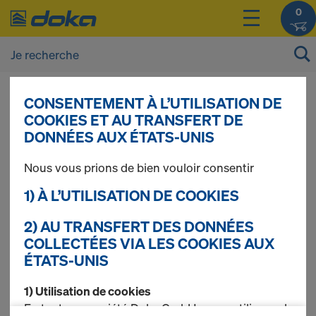
0
CONSENTEMENT À L’UTILISATION DE
Vous pouvez afficher les prix de vos produits
COOKIES ET AU TRANSFERT DE
après vous être
connecté(e)
ou
inscrit(e)
.
DONNÉES AUX ÉTATS-UNIS
Nous vous prions de bien vouloir consentir
Echafaudage Modul
1) À L’UTILISATION DE COOKIES
2) AU TRANSFERT DES DONNÉES
COLLECTÉES VIA LES COOKIES AUX
4 produits trouvés
ÉTATS-UNIS
Le plus recherché
1) Utilisation de cookies
En tant que société Doka GmbH, nous utilisons des