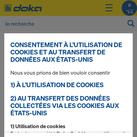
0
CONSENTEMENT À L’UTILISATION DE
Vous pouvez afficher les prix de vos produits
COOKIES ET AU TRANSFERT DE
après vous être
connecté(e)
ou
inscrit(e)
.
DONNÉES AUX ÉTATS-UNIS
Nous vous prions de bien vouloir consentir
Accès
1) À L’UTILISATION DE COOKIES
2) AU TRANSFERT DES DONNÉES
COLLECTÉES VIA LES COOKIES AUX
9 produits trouvés
ÉTATS-UNIS
Le plus recherché
1) Utilisation de cookies
En tant que société Doka GmbH, nous utilisons des