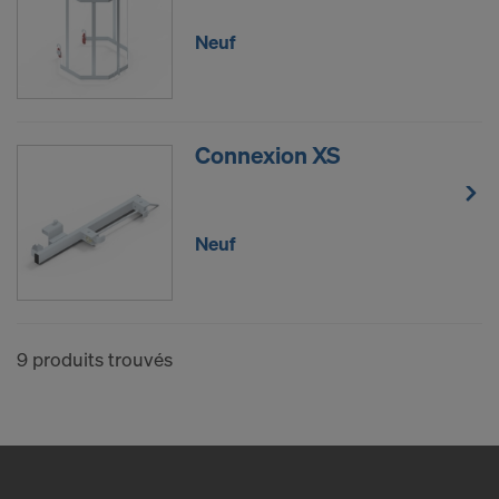
YouTube LLC
Neuf
Nous avons besoin de votre consentement
explicite pour continuer à pouvoir transmettre vos
données à caractère personnel à ces fournisseurs.
Connexion XS
Vous pourrez révoquer, avec effet à l’avenir, votre
consentement à tout moment en accédant aux
paramétrages des cookies sur le site Internet.
Neuf
CONSENTEZ-VOUS À L’UTILISATION
DE COOKIES ET AU TRANSFERT DE
VOS DONNÉES À CARACTÈRE
PERSONNEL AUX ÉTATS-UNIS?
9 produits trouvés