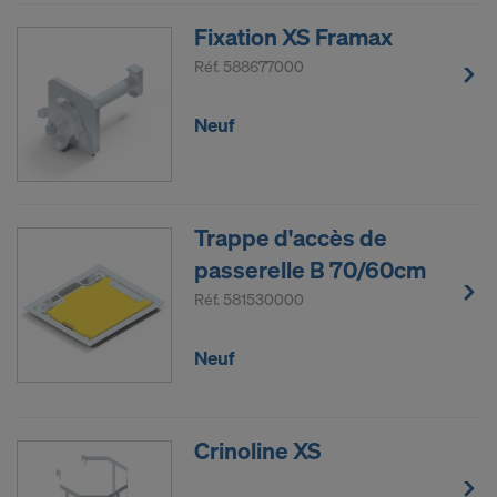
vous êtes largement dépourvu de droits effectifs et
Fixation XS Framax
exécutoires contre cette procédure des autorités
américaines.
Réf.
588677000
Les données à caractère personnel que nous
Neuf
transmettons aux États-Unis sont en particulier
des adresses IP (« adresses de protocole Internet »).
Nous coopérons avec les destinataires suivants par
le biais de diverses applications :
Trappe d'accès de
passerelle B 70/60cm
Facebook LLC
Réf.
581530000
Google LLC
MaxMind Inc.
Microsoft Corporation
Neuf
Monotype Imaging Holdings Inc.
Rocket Science Group LLC
Sketchfab Inc.
Crinoline XS
The Trade Desk, Inc.
Vimeo LLC