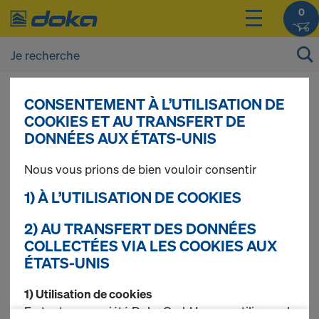
0
CONSENTEMENT À L’UTILISATION DE
Vous pouvez afficher les prix de vos produits
COOKIES ET AU TRANSFERT DE
après vous être
connecté(e)
ou
inscrit(e)
.
DONNÉES AUX ÉTATS-UNIS
Nous vous prions de bien vouloir consentir
Élargissement de
1) À L’UTILISATION DE COOKIES
l'échafaudage
2) AU TRANSFERT DES DONNÉES
COLLECTÉES VIA LES COOKIES AUX
ÉTATS-UNIS
1) Utilisation de cookies
1 produits trouvés
En tant que société Doka GmbH, nous utilisons des