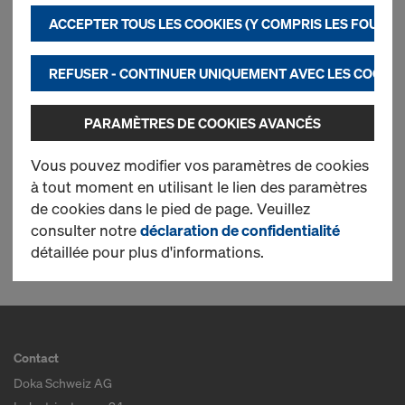
cookies et des applications tierces qui nous
Le plus recherché
ACCEPTER TOUS LES COOKIES (Y COMPRIS LES FOURN
permettent de garantir une performance optimale
de notre site Internet, et notamment
Konsole
REFUSER - CONTINUER UNIQUEMENT AVEC LES COOKIE
d’améliorer en permanence la fonctionnalité de
notre site Internet (nécessaires),
PARAMÈTRES DE COOKIES AVANCÉS
d’assurer un processus d’achat optimal lors de
Neuf
l’utilisation de la boutique en ligne Doka
Vous pouvez modifier vos paramètres de cookies
(fonctionnels et statistiques) ou
à tout moment en utilisant le lien des paramètres
d’activer sur certaines plateformes une
de cookies dans le pied de page. Veuillez
publicité ciblée adaptée à vos besoins
consulter notre
déclaration de confidentialité
1 produits trouvés
d’utilisateur (marketing).
détaillée pour plus d'informations.
Vous trouverez de plus amples informations sur
nos cookies dans notre
déclaration de protection
des données
. Vous avez également la possibilité de
sélectionner vos cookies
(paramétrages avancés
Contact
des cookies)
.
Doka Schweiz AG
2) Transfert de données aux États-Unis