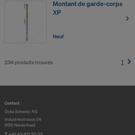
Montant de garde-corps
XP
Neuf
1
(cur
234 produits trouvés
Contact
Doka Schweiz AG
Industriestrasse 24
8155 Niederhasli
T
+41 43 411 20 52