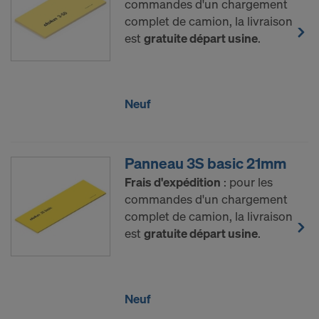
soumises à l’accès des autorités américaines à des
commandes d'un chargement
fins de contrôle et de surveillance et en ce que
complet de camion, la livraison
vous êtes largement dépourvu de droits effectifs et
est
gratuite départ usine
.
exécutoires contre cette procédure des autorités
américaines.
Les données à caractère personnel que nous
Neuf
transmettons aux États-Unis sont en particulier
des adresses IP (« adresses de protocole Internet »).
Nous coopérons avec les destinataires suivants par
Panneau 3S basic 21mm
le biais de diverses applications :
Frais d'expédition
: pour les
commandes d'un chargement
Facebook LLC
complet de camion, la livraison
Google LLC
est
gratuite départ usine
.
MaxMind Inc.
Microsoft Corporation
Monotype Imaging Holdings Inc.
Rocket Science Group LLC
Neuf
Sketchfab Inc.