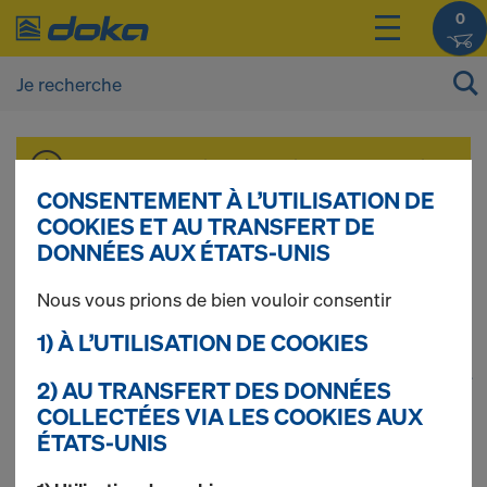
0
Vous pouvez afficher les prix de vos produits
après vous être
connecté(e)
ou
inscrit(e)
.
CONSENTEMENT À L’UTILISATION DE
COOKIES ET AU TRANSFERT DE
DONNÉES AUX ÉTATS-UNIS
Coffrage de dalles
Nous vous prions de bien vouloir consentir
1) À L’UTILISATION DE COOKIES
1
(cur
234 produits trouvés
2) AU TRANSFERT DES DONNÉES
COLLECTÉES VIA LES COOKIES AUX
ÉTATS-UNIS
Le plus recherché