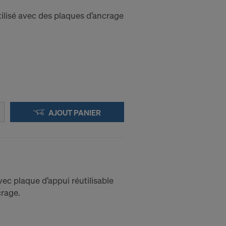
ilisé avec des plaques d’ancrage
pouvoir
ut moment en
AJOUT PANIER
NEL
ec plaque d’appui réutilisable
crage.