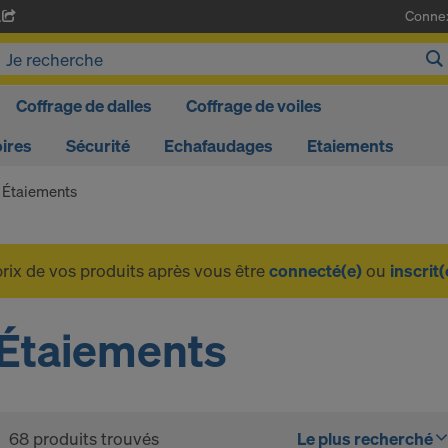
Conne
A
Coffrage de dalles
Coffrage de voiles
ires
Sécurité
Echafaudages
Etaiements
Étaiements
prix de vos produits après vous être
connecté(e)
ou
inscrit(
Étaiements
68 produits trouvés
Le plus recherché