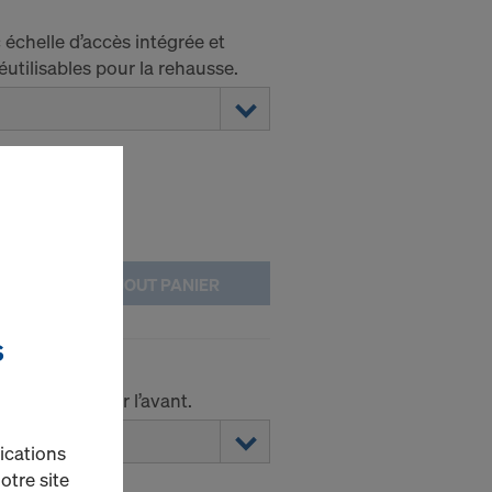
échelle d’accès intégrée et
utilisables pour la rehausse.
AJOUT PANIER
S
é Staxo
 de sécurité sur l’avant.
ications
otre site