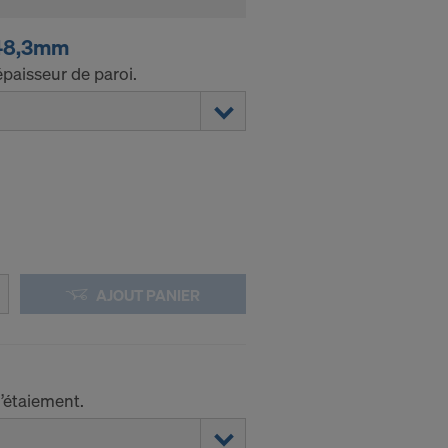
 48,3mm
paisseur de paroi.
AJOUT PANIER
’étaiement.