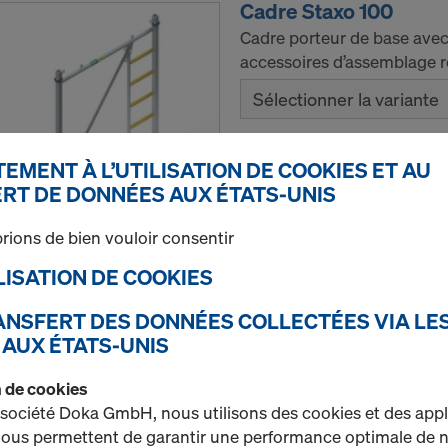
Cadre Staxo 100
Cadre porteur de base avec 
accessoires d’assemblage ré
Sélectionner la variante
Neuf
EMENT À L’UTILISATION DE COOKIES ET AU
RT DE DONNÉES AUX ÉTATS-UNIS
rions de bien vouloir consentir
Quantité
TILISATION DE COOKIES
RANSFERT DES DONNÉES COLLECTÉES VIA LE
Fermeture d'extrémit
 AUX ÉTATS-UNIS
Réalisation de délimitations
on de cookies
Sélectionner la variante
 société Doka GmbH, nous utilisons des cookies et des appl
 nous permettent de garantir une performance optimale de n