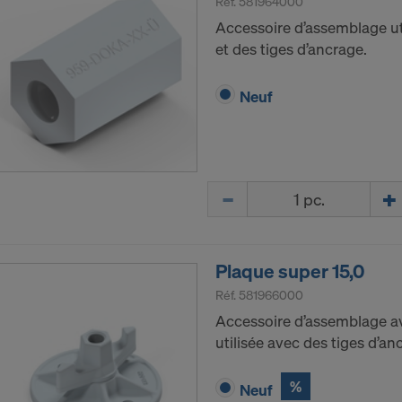
Réf.
581964000
b Inc.
Accessoire d’assemblage ut
e Desk, Inc.
et des tiges d’ancrage.
LLC
e LLC
Neuf
besoin de votre consentement explicite pour continuer à 
 vos données à caractère personnel à ces fournisseurs.
z révoquer, avec effet à l’avenir, votre consentement à to
 paramétrages des cookies sur le site Internet.
Quantité
Z-VOUS À L’UTILISATION DE COOKIES ET AU
RT DE VOS DONNÉES À CARACTÈRE PERSON
TS-UNIS?
Plaque super 15,0
Réf.
581966000
Accessoire d’assemblage av
utilisée avec des tiges d’an
%
Neuf