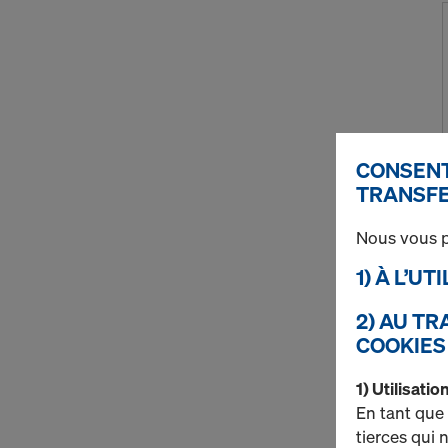
CONSENT
TRANSFE
Nous vous p
1) À L’U
2) AU T
COOKIES
1) Utilisati
En tant que
tierces qui