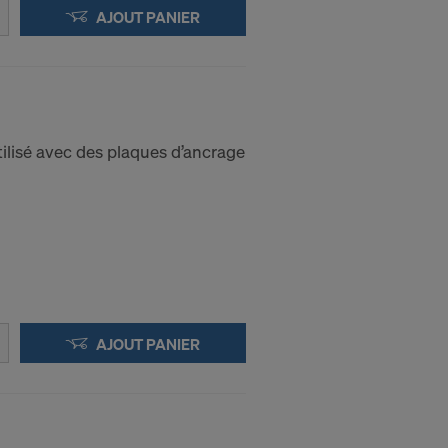
e niveau
AJOUT PANIER
personnel aux
 l’accès des
 que vous êtes
cédure des
ilisé avec des plaques d’ancrage
nis sont en
applications :
AJOUT PANIER