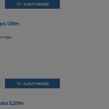
e niveau
AJOUT PANIER
personnel aux
ps 1,10m
 l’accès des
 que vous êtes
cédure des
ouvrage.
nis sont en
applications :
AJOUT PANIER
Doka 3,20m