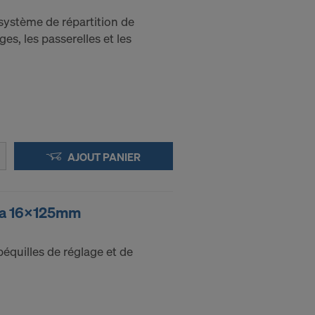
système de répartition de
ges, les passerelles et les
pouvoir
ut moment en
AJOUT PANIER
NEL
ka 16x125mm
béquilles de réglage et de