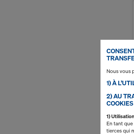
CONSENT
TRANSFE
Nous vous p
1) À L’U
2) AU T
COOKIES
1) Utilisati
En tant que
tierces qui