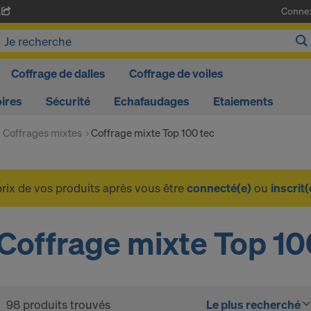
Conne
A
Coffrage de dalles
Coffrage de voiles
ires
Sécurité
Echafaudages
Etaiements
Coffrages mixtes
Coffrage mixte Top 100 tec
prix de vos produits après vous être
connecté(e)
ou
inscrit(
Coffrage mixte Top 10
98 produits trouvés
Le plus recherché