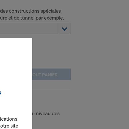
r des constructions spéciales
ture et de tunnel par exemple.
AJOUT PANIER
S
ps à pince S
ns de sécurité au niveau des
ications
otre site