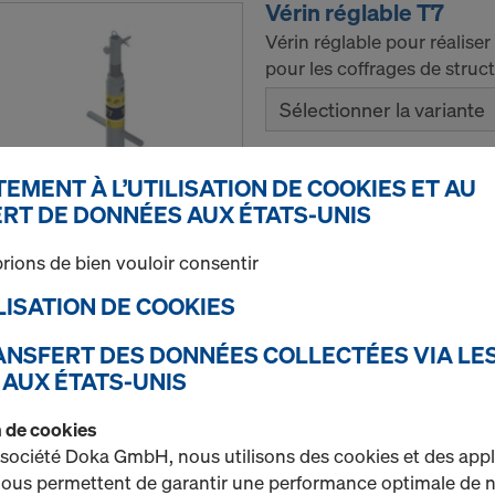
Vérin réglable T7
Vérin réglable pour réalise
pour les coffrages de struc
Sélectionner la variante
Neuf
EMENT À L’UTILISATION DE COOKIES ET AU
RT DE DONNÉES AUX ÉTATS-UNIS
rions de bien vouloir consentir
Quantité
TILISATION DE COOKIES
RANSFERT DES DONNÉES COLLECTÉES VIA LE
Montant de garde-cor
 AUX ÉTATS-UNIS
Réf.
580470000
on de cookies
Réalisation des délimitatio
 société Doka GmbH, nous utilisons des cookies et des appl
zones à risque de chute.
 nous permettent de garantir une performance optimale de n