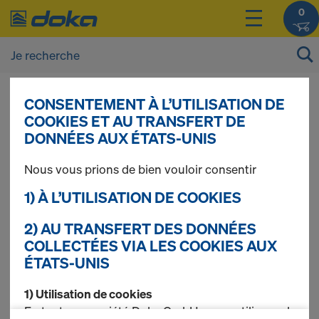
0
CONSENTEMENT À L’UTILISATION DE
Vous pouvez afficher les prix de vos produits
COOKIES ET AU TRANSFERT DE
après vous être
connecté(e)
ou
inscrit(e)
.
DONNÉES AUX ÉTATS-UNIS
Nous vous prions de bien vouloir consentir
Poutrelles en treillis
1) À L’UTILISATION DE COOKIES
système
2) AU TRANSFERT DES DONNÉES
COLLECTÉES VIA LES COOKIES AUX
ÉTATS-UNIS
1) Utilisation de cookies
1 produits trouvés
En tant que société Doka GmbH, nous utilisons des