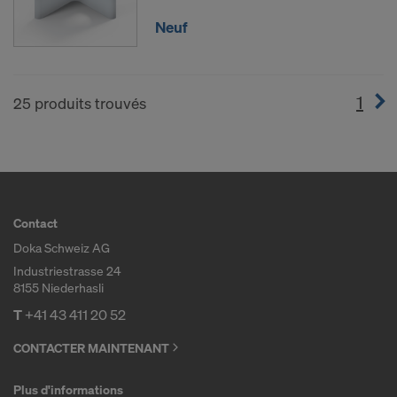
Neuf
1
(cur
25 produits trouvés
Contact
Doka Schweiz AG
Industriestrasse 24
8155 Niederhasli
T
+41 43 411 20 52
CONTACTER MAINTENANT
Plus d'informations