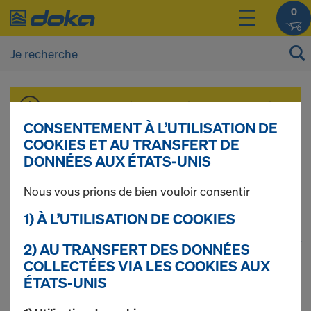
0
Vous pouvez afficher les prix de vos produits
après vous être
connecté(e)
ou
inscrit(e)
.
CONSENTEMENT À L’UTILISATION DE
COOKIES ET AU TRANSFERT DE
DONNÉES AUX ÉTATS-UNIS
Alu-Framax Xlife
Nous vous prions de bien vouloir consentir
1) À L’UTILISATION DE COOKIES
1
(cur
25 produits trouvés
2) AU TRANSFERT DES DONNÉES
COLLECTÉES VIA LES COOKIES AUX
ÉTATS-UNIS
Le plus recherché