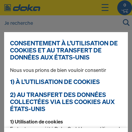
0
CONSENTEMENT À L’UTILISATION DE
Vous pouvez afficher les prix de vos produits
COOKIES ET AU TRANSFERT DE
après vous être
connecté(e)
ou
inscrit(e)
.
DONNÉES AUX ÉTATS-UNIS
Nous vous prions de bien vouloir consentir
Eurex 60
1) À L’UTILISATION DE COOKIES
2) AU TRANSFERT DES DONNÉES
COLLECTÉES VIA LES COOKIES AUX
3 produits trouvés
ÉTATS-UNIS
Le plus recherché
1) Utilisation de cookies
En tant que société Doka GmbH, nous utilisons des