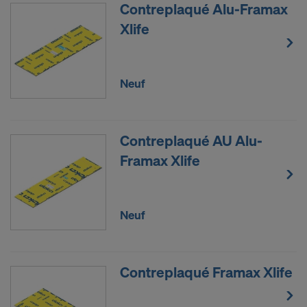
Contreplaqué Alu-Framax
Certains de nos partenaires ont leur succursale aux
Xlife
États-Unis. Nous transmettons vos données à
caractère personnel à nos partenaires aux États-
Unis, manuellement ou via une interface.
Neuf
Nous tenons à vous informer que l’arrêt du 16 juillet
2020 (Cour de justice de l’Union européenne, C-
311/18, arrêt « Schrems II ») a rétracté la décision
Contreplaqué AU Alu-
d’adéquation qui autorisait un transfert de données
à caractère personnel aux États-Unis. Par
Framax Xlife
conséquent les États-Unis, en tant que pays tiers,
ne fournissent pas de niveau adéquat de
protection des données.
Neuf
Pour vous, utilisateur, le risque d’un transfert de
données à caractère personnel aux États-Unis
consiste notamment en ce que vos données sont
Contreplaqué Framax Xlife
soumises à l’accès des autorités américaines à des
fins de contrôle et de surveillance et en ce que