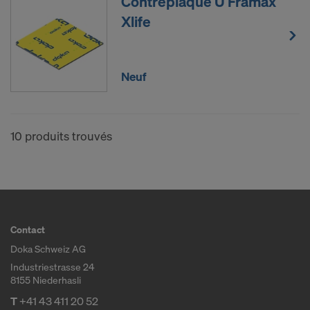
Contreplaqué U Framax
Xlife
Neuf
10 produits trouvés
Contact
Doka Schweiz AG
Industriestrasse 24
8155 Niederhasli
T
+41 43 411 20 52