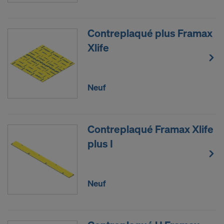
YouTube LLC
Nous avons besoin de votre consentement
Contreplaqué plus Framax
explicite pour continuer à pouvoir transmettre vos
Xlife
données à caractère personnel à ces fournisseurs.
Vous pourrez révoquer, avec effet à l’avenir, votre
consentement à tout moment en accédant aux
Neuf
paramétrages des cookies sur le site Internet.
CONSENTEZ-VOUS À L’UTILISATION
Contreplaqué Framax Xlife
DE COOKIES ET AU TRANSFERT DE
VOS DONNÉES À CARACTÈRE
plus I
PERSONNEL AUX ÉTATS-UNIS?
Neuf