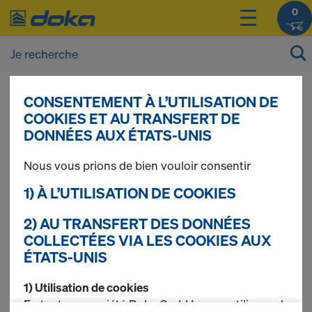
0
CONSENTEMENT À L’UTILISATION DE
Vous pouvez afficher les prix de vos produits
COOKIES ET AU TRANSFERT DE
après vous être
connecté(e)
ou
inscrit(e)
.
DONNÉES AUX ÉTATS-UNIS
Nous vous prions de bien vouloir consentir
Panneaux de
1) À L’UTILISATION DE COOKIES
remplacement Xlife
2) AU TRANSFERT DES DONNÉES
COLLECTÉES VIA LES COOKIES AUX
ÉTATS-UNIS
1) Utilisation de cookies
10 produits trouvés
En tant que société Doka GmbH, nous utilisons des