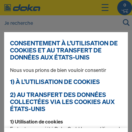
0
CONSENTEMENT À L’UTILISATION DE
Vous pouvez afficher les prix de vos produits
COOKIES ET AU TRANSFERT DE
après vous être
connecté(e)
ou
inscrit(e)
.
DONNÉES AUX ÉTATS-UNIS
Nous vous prions de bien vouloir consentir
Tôles d'équilibrage
1) À L’UTILISATION DE COOKIES
2) AU TRANSFERT DES DONNÉES
COLLECTÉES VIA LES COOKIES AUX
1 produits trouvés
ÉTATS-UNIS
Le plus recherché
1) Utilisation de cookies
En tant que société Doka GmbH, nous utilisons des