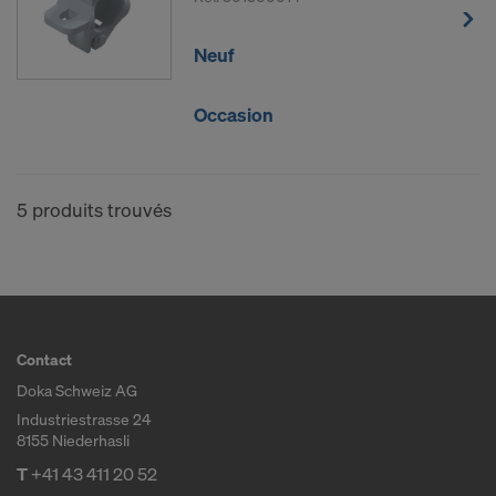
vous êtes largement dépourvu de droits effectifs et
exécutoires contre cette procédure des autorités
Neuf
américaines.
Les données à caractère personnel que nous
Occasion
transmettons aux États-Unis sont en particulier
des adresses IP (« adresses de protocole Internet »).
Nous coopérons avec les destinataires suivants par
5 produits trouvés
le biais de diverses applications :
Facebook LLC
Google LLC
MaxMind Inc.
Microsoft Corporation
Contact
Monotype Imaging Holdings Inc.
Doka Schweiz AG
Rocket Science Group LLC
Industriestrasse 24
Sketchfab Inc.
8155 Niederhasli
The Trade Desk, Inc.
T
+41 43 411 20 52
Vimeo LLC