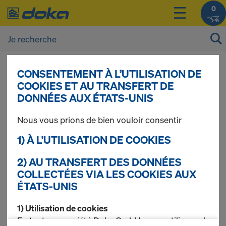
0
CONSENTEMENT À L’UTILISATION DE
Vous pouvez afficher les prix de vos produits
COOKIES ET AU TRANSFERT DE
après vous être
connecté(e)
ou
inscrit(e)
.
DONNÉES AUX ÉTATS-UNIS
Nous vous prions de bien vouloir consentir
Eléments porteurs
1) À L’UTILISATION DE COOKIES
horizontaux
2) AU TRANSFERT DES DONNÉES
COLLECTÉES VIA LES COOKIES AUX
ÉTATS-UNIS
1) Utilisation de cookies
5 produits trouvés
En tant que société Doka GmbH, nous utilisons des