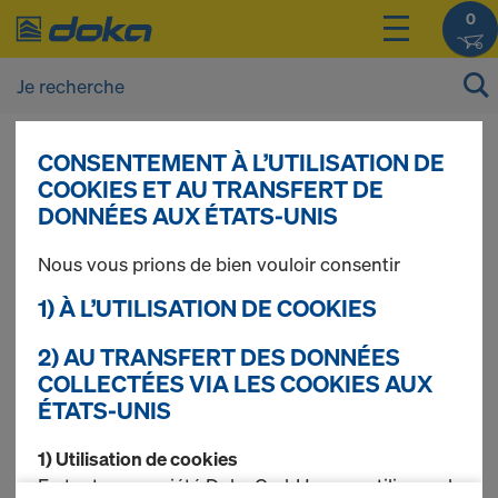
0
CONSENTEMENT À L’UTILISATION DE
Vous pouvez afficher les prix de vos produits
COOKIES ET AU TRANSFERT DE
après vous être
connecté(e)
ou
inscrit(e)
.
DONNÉES AUX ÉTATS-UNIS
Nous vous prions de bien vouloir consentir
Doka-Trenn
1) À L’UTILISATION DE COOKIES
2) AU TRANSFERT DES DONNÉES
COLLECTÉES VIA LES COOKIES AUX
1 produits trouvés
ÉTATS-UNIS
Le plus recherché
1) Utilisation de cookies
En tant que société Doka GmbH, nous utilisons des