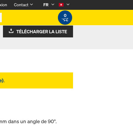
xion
Contact
FR
0
TÉLÉCHARGER LA LISTE
e)
.
mm dans un angle de 90°.