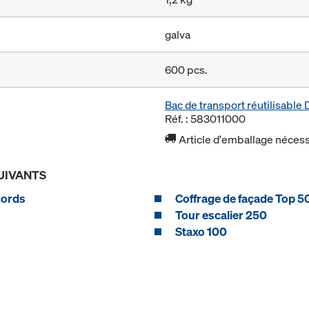
galva
600 pcs.
Bac de transport réutilisabl
Réf. : 583011000
Article d'emballage nécessa
UIVANTS
cords
Coffrage de façade Top 5
Tour escalier 250
Staxo 100