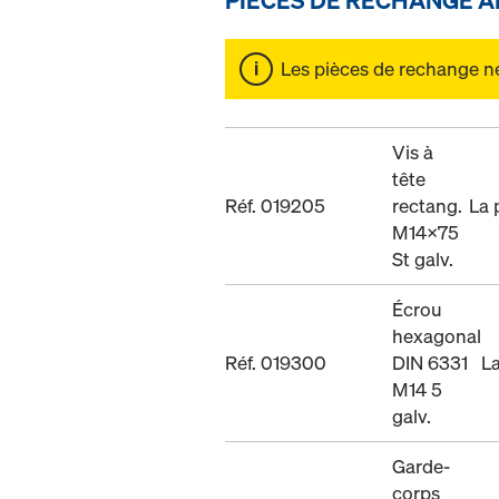
Les pièces de rechange ne 
Vis à
tête
Réf. 019205
rectang.
La 
M14x75
St galv.
Écrou
hexagonal
Réf. 019300
DIN 6331
La
M14 5
galv.
Garde-
corps