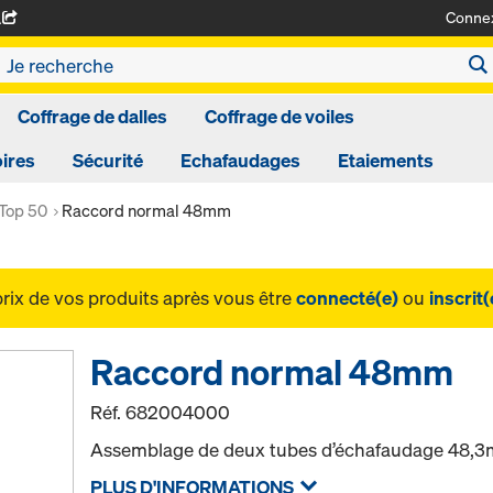
Conne
A
Coffrage de dalles
Coffrage de voiles
ires
Sécurité
Echafaudages
Etaiements
 Top 50
Raccord normal 48mm
prix de vos produits après vous être
connecté(e)
ou
inscrit(
Raccord normal 48mm
Réf.
682004000
Assemblage de deux tubes d’échafaudage 48,3
PLUS D'INFORMATIONS