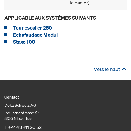
le panier)
APPLICABLE AUX SYSTÈMES SUIVANTS
Tour escalier 250
Echafaudage Modul
Staxo 100
Vers le haut
Contact
Doka Schweiz AG
Industriestrasse 24
8155 Niederhasli
T
+41 43 411 20 52