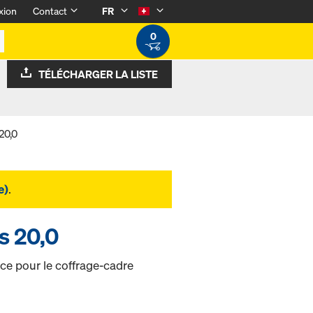
xion
Contact
FR
0
TÉLÉCHARGER LA LISTE
20,0
e)
.
s 20,0
ce pour le coffrage-cadre