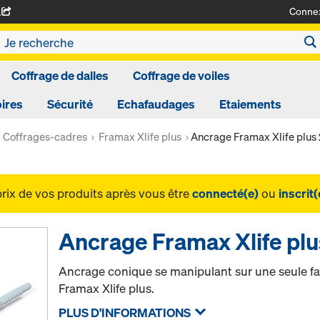
Conne
A
Coffrage de dalles
Coffrage de voiles
ires
Sécurité
Echafaudages
Etaiements
Coffrages-cadres
Framax Xlife plus
Ancrage Framax Xlife plus 
prix de vos produits après vous être
connecté(e)
ou
inscrit(
Ancrage Framax Xlife plu
Ancrage conique se manipulant sur une seule fa
Framax Xlife plus.
PLUS D'INFORMATIONS