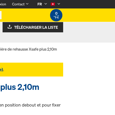
xion
Contact
FR
0
TÉLÉCHARGER LA LISTE
lière de rehausse Xsafe plus 2,10m
e)
.
 plus 2,10m
n position debout et pour fixer