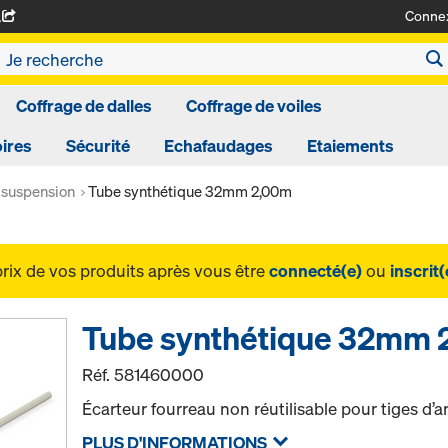
Conne
A
Coffrage de dalles
Coffrage de voiles
ires
Sécurité
Echafaudages
Etaiements
 suspension
Tube synthétique 32mm 2,00m
prix de vos produits après vous être
connecté(e)
ou
inscrit(
Tube synthétique 32mm
Réf.
581460000
Écarteur fourreau non réutilisable pour tiges d’a
PLUS D'INFORMATIONS