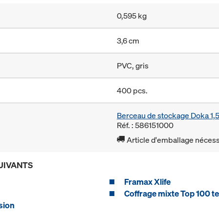
0,595 kg
3,6 cm
PVC, gris
400 pcs.
Berceau de stockage Doka 1
Réf. : 586151000
Article d'emballage nécessa
UIVANTS
Framax Xlife
Coffrage mixte Top 100 t
sion