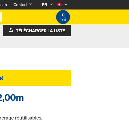
xion
Contact
FR
0
TÉLÉCHARGER LA LISTE
e)
.
 2,00m
ncrage réutilisables.