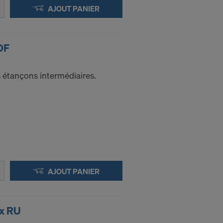
e niveau
AJOUT PANIER
personnel aux
DF
 l’accès des
 que vous êtes
cédure des
s étançons intermédiaires.
nis sont en
applications :
AJOUT PANIER
ax RU