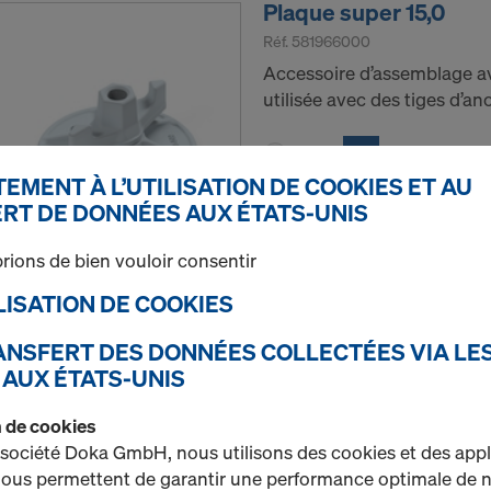
Plaque super 15,0
Réf.
581966000
Accessoire d’assemblage av
utilisée avec des tiges d’an
%
Neuf
EMENT À L’UTILISATION DE COOKIES ET AU
RT DE DONNÉES AUX ÉTATS-UNIS
rions de bien vouloir consentir
Quantité
TILISATION DE COOKIES
RANSFERT DES DONNÉES COLLECTÉES VIA LE
Manchon d'assemblag
 AUX ÉTATS-UNIS
Réf.
581981000
on de cookies
Assemblage par adhérence 
 société Doka GmbH, nous utilisons des cookies et des appl
 nous permettent de garantir une performance optimale de n
Neuf