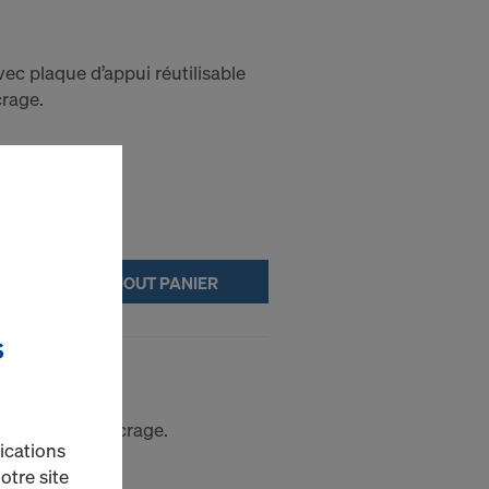
ec plaque d’appui réutilisable
crage.
AJOUT PANIER
S
e 15,0
des tiges d’ancrage.
ications
otre site