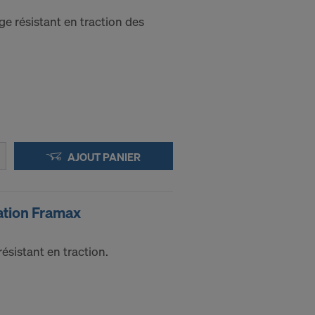
e résistant en traction des
pouvoir
ut moment en
AJOUT PANIER
NEL
tion Framax
sistant en traction.