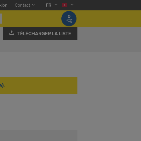
xion
Contact
FR
0
TÉLÉCHARGER LA LISTE
e)
.