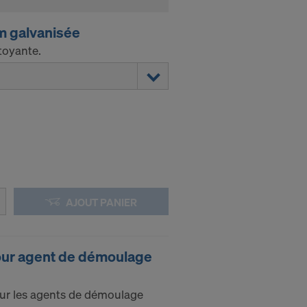
m galvanisée
ttoyante.
AJOUT PANIER
our agent de démoulage
our les agents de démoulage