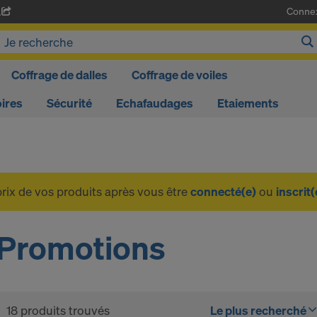
Conne
A
Coffrage de dalles
Coffrage de voiles
ires
Sécurité
Echafaudages
Etaiements
prix de vos produits après vous être
connecté(e)
ou
inscrit(
Promotions
18 produits trouvés
Le plus recherché