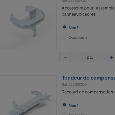
Réf.
588153400
b Inc.
Accessoire pour l’assemblag
e Desk, Inc.
panneaux-cadres.
LLC
e LLC
Neuf
besoin de votre consentement explicite pour continuer à 
Occasion
 vos données à caractère personnel à ces fournisseurs.
z révoquer, avec effet à l’avenir, votre consentement à to
 paramétrages des cookies sur le site Internet.
Quantité
Z-VOUS À L’UTILISATION DE COOKIES ET AU
RT DE VOS DONNÉES À CARACTÈRE PERSON
TS-UNIS?
Tendeur de compensa
Réf.
588168000
Raccord de compensation ré
Neuf