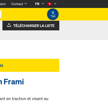
xion
Contact
FR
0
TÉLÉCHARGER LA LISTE
e)
.
n Frami
t en traction et visant au