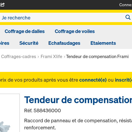
Conne
A
Coffrage de dalles
Coffrage de voiles
ires
Sécurité
Echafaudages
Etaiements
Coffrages-cadres
Frami Xlife
Tendeur de compensation Frami
prix de vos produits après vous être
connecté(e)
ou
inscrit(
Tendeur de compensatio
Réf.
588436000
Raccord de panneau et de compensation, résistan
renforcement.