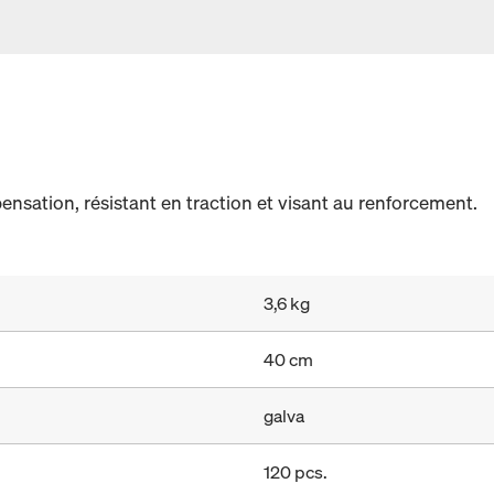
sation, résistant en traction et visant au renforcement.
3,6 kg
40 cm
galva
120 pcs.