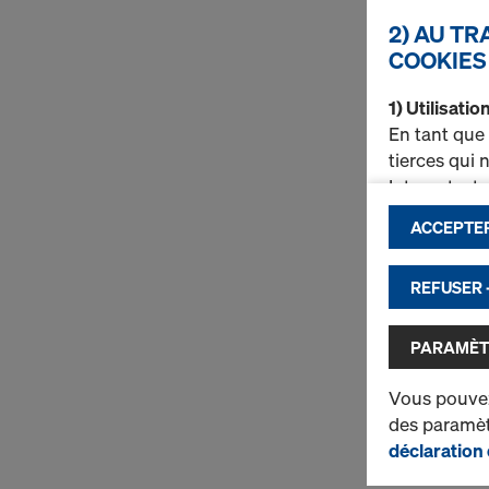
2) AU T
COOKIES
1) Utilisati
En tant que
tierces qui
Internet, e
ACCEPTER
d’amélio
d’assure
Doka (fo
REFUSER 
d’active
d’utilis
PARAMÈT
Vous trouve
Vous pouvez
de protecti
des paramètr
cookies
(pa
déclaration 
2) Transfer