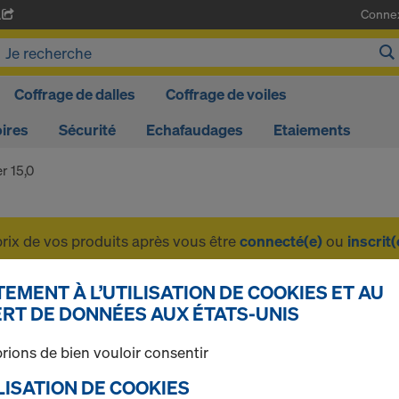
Conne
A
Coffrage de dalles
Coffrage de voiles
ires
Sécurité
Echafaudages
Etaiements
r 15,0
prix de vos produits après vous être
connecté(e)
ou
inscrit(
EMENT À L’UTILISATION DE COOKIES ET AU
Plaque super 15,0
RT DE DONNÉES AUX ÉTATS-UNIS
rions de bien vouloir consentir
TILISATION DE COOKIES
1 produits trouvés
Le plus recherché