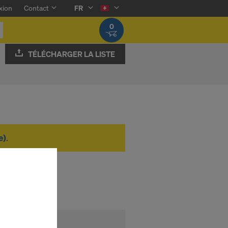
xion
Contact
FR
0
TÉLÉCHARGER LA LISTE
e)
.