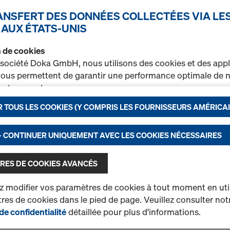
RANSFERT DES DONNÉES COLLECTÉES VIA LE
Plaque super 15,0
 AUX ÉTATS-UNIS
Réf.
581966000
on de cookies
Accessoire d’assemblage av
 société Doka GmbH, nous utilisons des cookies et des appl
utilisée avec des tiges d’an
 nous permettent de garantir une performance optimale de n
t notamment
%
Neuf
 TOUS LES COOKIES (Y COMPRIS LES FOURNISSEURS AMÉRICAI
rer en permanence la fonctionnalité de notre site Internet (
r un processus d’achat optimal lors de l’utilisation de la bou
nctionnels et statistiques) ou
- CONTINUER UNIQUEMENT AVEC LES COOKIES NÉCESSAIRES
r sur certaines plateformes une publicité ciblée adaptée à 
Quantité
ateur (marketing).
RES DE COOKIES AVANCÉS
rez de plus amples informations sur nos cookies dans not
 modifier vos paramètres de cookies à tout moment en utili
on des données
. Vous avez également la possibilité de séle
es de cookies dans le pied de page. Veuillez consulter not
1 produits trouvés
Le plus recherché
ramétrages avancés des cookies)
.
de confidentialité
détaillée pour plus d'informations.
t de données aux États-Unis