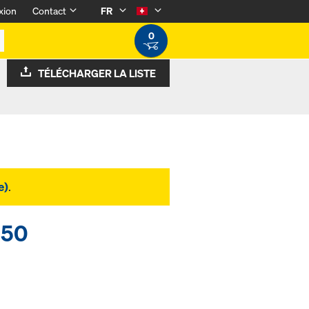
xion
Contact
FR
0
TÉLÉCHARGER LA LISTE
e)
.
x50