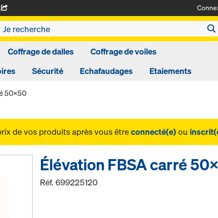
Conne
A
Coffrage de dalles
Coffrage de voiles
ires
Sécurité
Echafaudages
Etaiements
ré 50x50
prix de vos produits après vous être
connecté(e)
ou
inscrit(
Élévation FBSA carré 50
Réf.
699225120