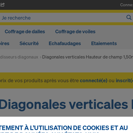
Conne
A
Coffrage de dalles
Coffrage de voiles
ires
Sécurité
Echafaudages
Etaiements
disseurs diagonaux
Diagonales verticales Hauteur de champ 1,50
prix de vos produits après vous être
connecté(e)
ou
inscrit(
Diagonales verticales
champ 1,50m
EMENT À L’UTILISATION DE COOKIES ET AU