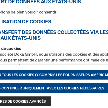
RT DE DONNÉES AUX ÉTATS-UNIS
rions de bien vouloir consentir
1 produits trouvés
Le plus recherché
TILISATION DE COOKIES
Vertikaldiagonale 150
RANSFERT DES DONNÉES COLLECTÉES VIA LE
Les entretoises sont indis
 AUX ÉTATS-UNIS
rigidité verticale de l’écha
sont utilisés pour stabiliser
on de cookies
l'échafaudage, parallèlemen
 société Doka GmbH, nous utilisons des cookies et des appl
Les étançons verticaux doi
 nous permettent de garantir une performance optimale de n
la façade au moins dans c
t notamment
échafaudage et dans chaque
diagonales sont disponible
 TOUS LES COOKIES (Y COMPRIS LES FOURNISSEURS AMÉRICAI
rer en permanence la fonctionnalité de notre site Internet (
1,50 m et 2,0 m ainsi que p
r un processus d’achat optimal lors de l’utilisation de la bou
0,73 m, 1,09 m, 1,40 m, 1,57
nctionnels et statistiques) ou
- CONTINUER UNIQUEMENT AVEC LES COOKIES NÉCESSAIRES
r sur certaines plateformes une publicité ciblée adaptée à 
Sélectionner la variante
ateur (marketing).
RES DE COOKIES AVANCÉS