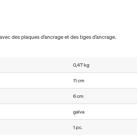
avec des plaques d’ancrage et des tiges d’ancrage.
0,47 kg
11 cm
6 cm
galva
1 pc.