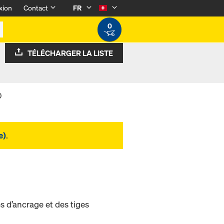
xion
Contact
FR
0
TÉLÉCHARGER LA LISTE
0
e)
.
s d’ancrage et des tiges