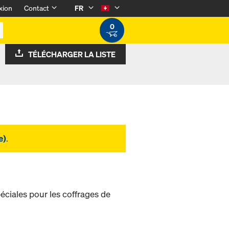
xion
Contact
FR
0
TÉLÉCHARGER LA LISTE
e)
.
éciales pour les coffrages de