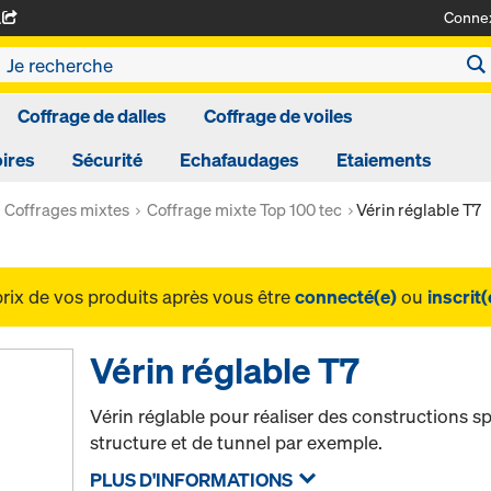
Conne
A
Coffrage de dalles
Coffrage de voiles
ires
Sécurité
Echafaudages
Etaiements
Coffrages mixtes
Coffrage mixte Top 100 tec
Vérin réglable T7
prix de vos produits après vous être
connecté(e)
ou
inscrit(
Vérin réglable T7
Vérin réglable pour réaliser des constructions sp
structure et de tunnel par exemple.
PLUS D'INFORMATIONS