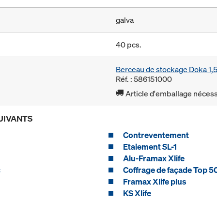
galva
40 pcs.
Berceau de stockage Doka 1
Réf. : 586151000
Article d'emballage nécessa
UIVANTS
Contreventement
Etaiement SL-1
Alu-Framax Xlife
c
Coffrage de façade Top 5
Framax Xlife plus
KS Xlife