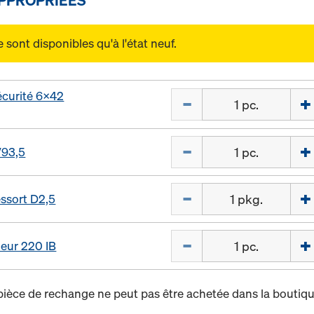
sont disponibles qu'à l'état neuf.
écurité 6x42
Quantité
Quantité
/93,5
Quantité
ssort D2,5
Quantité
ieur 220 IB
pièce de rechange ne peut pas être achetée dans la boutiqu