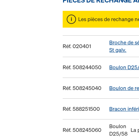
Les pièces de rechange ne 
Broche de s
Réf. 020401
St galv.
Réf. 508244050
Boulon D25
Réf. 508245040
Boulon de re
Réf. 588251500
Bracon infér
Boulon
Réf. 508245060
La 
D25/58