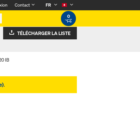
xion
Contact
FR
0
TÉLÉCHARGER LA LISTE
20 IB
e)
.