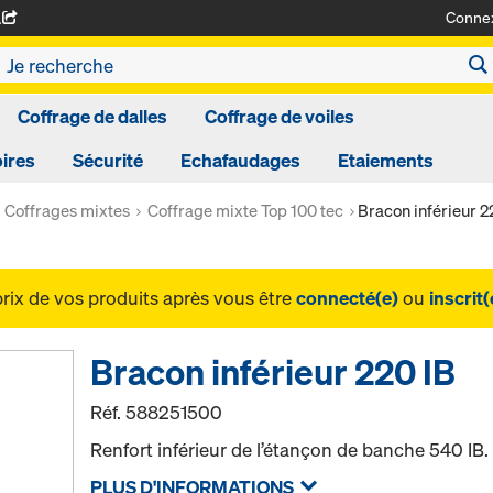
Conne
A
Coffrage de dalles
Coffrage de voiles
ires
Sécurité
Echafaudages
Etaiements
Coffrages mixtes
Coffrage mixte Top 100 tec
Bracon inférieur 2
prix de vos produits après vous être
connecté(e)
ou
inscrit(
Bracon inférieur 220 IB
Réf.
588251500
Renfort inférieur de l’étançon de banche 540 IB.
PLUS D'INFORMATIONS