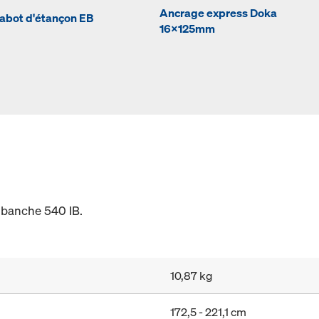
Ancrage express Doka
abot d'étançon EB
16x125mm
e banche 540 IB.
10,87 kg
172,5 - 221,1 cm