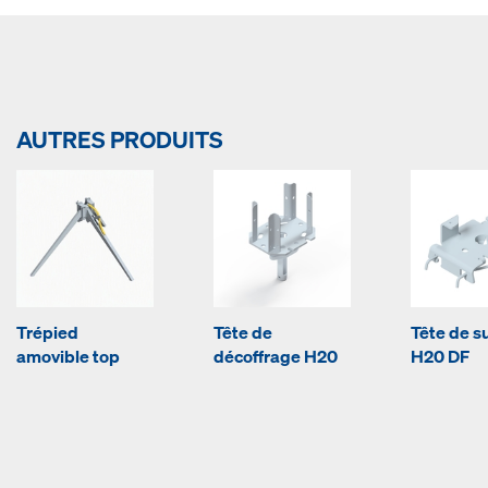
AUTRES PRODUITS
Trépied
Tête de
Tête de s
amovible top
décoffrage H20
H20 DF