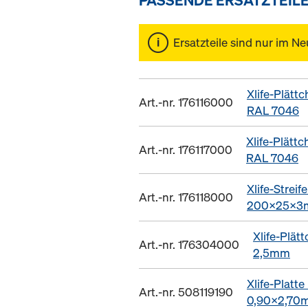
Ersatzteile sind nur im Ne
Xlife-Plät
Art.-nr. 176116000
RAL 7046
Xlife-Plät
Art.-nr. 176117000
RAL 7046
Xlife-Streif
Art.-nr. 176118000
200x25x3
Xlife-Plät
Art.-nr. 176304000
2,5mm
Xlife-Platt
Art.-nr. 508119190
0,90x2,70