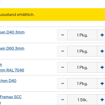
uzustand erhältlich.
tchen D40 3mm
Menge
tchen D60 3mm
Menge
en
Menge
mm RAL 7046
tchen D40
Menge
e Framax SCC
Menge
m