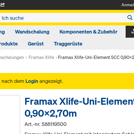
Anmel
A
ng
Wandschalung
Komponenten & Zubehör
rodukte
Gerüst
Traggerüste
schalungen
Framax Xlife
Framax Xlife-Uni-Element SCC 0,90x
n nach dem
Login
angezeigt.
Framax Xlife-Uni-Elemen
0,90x2,70m
Art.-nr.
588119500