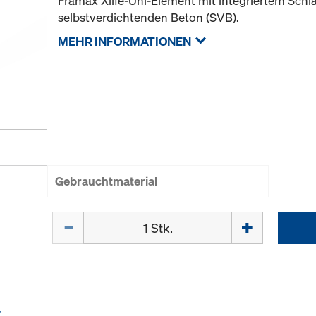
Framax Xlife-Uni-Element mit integriertem Schl
selbstverdichtenden Beton (SVB).
MEHR INFORMATIONEN
Gebrauchtmaterial
Menge
E