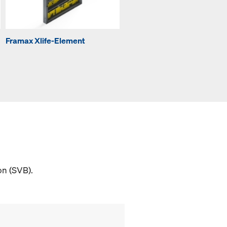
Framax Xlife-Element
Framax Xlife-Uni-Element
on (SVB).