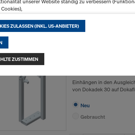
tionalität unserer Website ständig zu verbessern (Funktion
Neu
k Cookies),
eibungslosen Einkauf bei der Nutzung des Doka Onlineshop
Gebraucht
chen (Funktionale und Statistik-Cookies) oder
KIES ZULASSEN (INKL. US-ANBIETER)
e Werbung für Sie als User auf bestimmten Plattformen zu 
ing-Cookies).
Menge
N
f "Alle Cookies zulassen (inkl. US-Anbieter)" klicken, stimm
n und Verwendung aller Cookies zu. Indem Sie auf "Ausgewäh
HLTE ZUSTIMMEN
Dokadek-Einhängebü
klicken, stimmen Sie den von Ihnen mit den Checkboxen 
 Damit kann auch die Übermittlung von Daten in Drittstaate
Art.-nr.
586518000
ehen. Soweit die von Ihnen gewählten Einstellungen auch 
Einhängen in den Ausgleic
e Daten in Drittstaaten übermitteln, in denen kein
von Dokadek 30 auf Dokafl
heitsbeschluss nach Art 45 DSGVO und keine angemess
ach Art 46 DSGVO bestehen, erstreckt sich Ihre Einwilligu
Neu
r kann das Risiko bestehen, dass Ihre derart übermittelten
h Behörden in diesen Drittstaaten zu Kontroll- und
Gebraucht
gszwecken unterliegen und dagegen keine wirksamen Rec
ng stehen. Sie können alle einwilligungspflichtigen Cookies