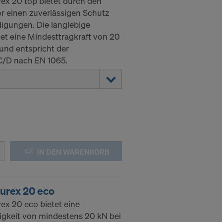
ex 20 top bietet durch den
or einen zuverlässigen Schutz
gungen. Die langlebige
tet eine Mindesttragkraft von 20
und entspricht der
C/D nach EN 1065.
IN DEN WARENKORB
urex 20 eco
ex 20 eco bietet eine
gkeit von mindestens 20 kN bei