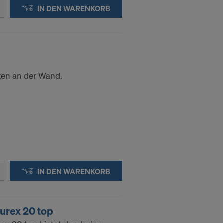
ssen, indem
IN DEN WARENKORB
ederzeit
kie
zen an der Wand.
kies
DER
IN DIE
IN DEN WARENKORB
urex 20 top