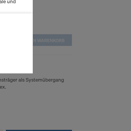
ale und
s zu
schalten
IN DEN WARENKORB
en Sie der
lte
gel H20
ausgewählten
n wie die
Anbieter
hsträger als Systemübergang
ex.
enen
ng auch
 Daten dem
htsbehelfe
 ablehnen,