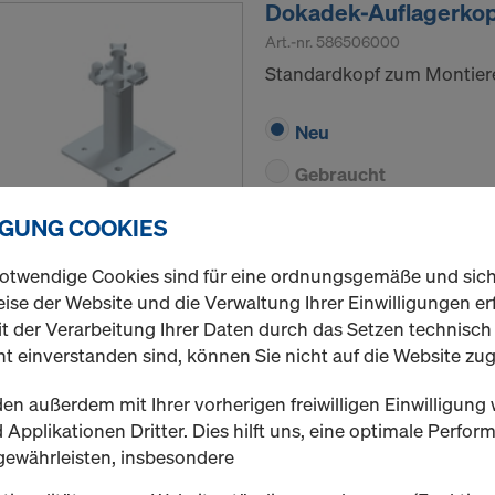
Dokadek-Auflagerko
Art.-nr.
586506000
Standardkopf zum Montier
Neu
Gebraucht
IGUNG COOKIES
Menge
otwendige Cookies sind für eine ordnungsgemäße und sic
ise der Website und die Verwaltung Ihrer Einwilligungen erf
t der Verarbeitung Ihrer Daten durch das Setzen technisc
t einverstanden sind, können Sie nicht auf die Website zug
Dokadek-Ausgleichst
Anpassen des Ausgleichs a
en außerdem mit Ihrer vorherigen freiwilligen Einwilligung 
Applikationen Dritter. Dies hilft uns, eine optimale Perfo
Variante auswählen
gewährleisten, insbesondere