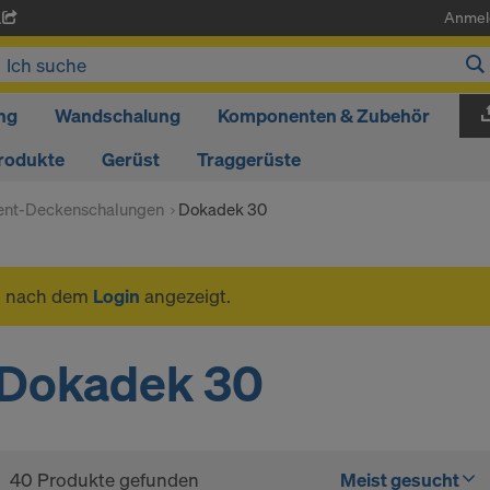
Anmel
A
ng
Wandschalung
Komponenten & Zubehör
rodukte
Gerüst
Traggerüste
ent-Deckenschalungen
Dokadek 30
n nach dem
Login
angezeigt.
Dokadek 30
40 Produkte gefunden
Meist gesucht