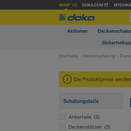
SHOP
DOKA.COM
MYDOK
Aktionen
Deckenschalu
Sicherheitsp
Startseite
Deckenschalung
Elem
Die Produktpreise werde
Schalungsteile
Ankerteile
(3)
Deckenstützen
(3)