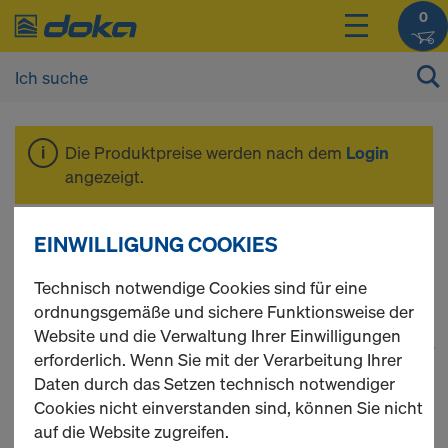
0
Die Produktpreise werden nach dem
Login
angezeigt.
Framax Xlife
EINWILLIGUNG COOKIES
Technisch notwendige Cookies sind für eine
ordnungsgemäße und sichere Funktionsweise der
Website und die Verwaltung Ihrer Einwilligungen
1
(cur
120 Produkte gefunden
erforderlich. Wenn Sie mit der Verarbeitung Ihrer
Daten durch das Setzen technisch notwendiger
Meist gesucht
Cookies nicht einverstanden sind, können Sie nicht
auf die Website zugreifen.