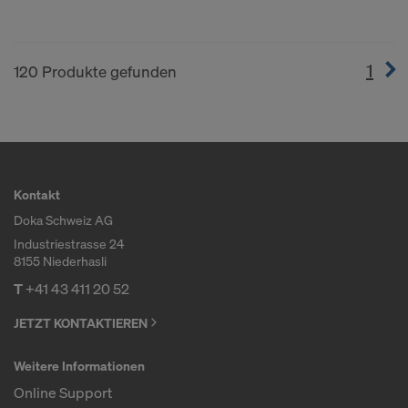
1
(cur
120 Produkte gefunden
Kontakt
Doka Schweiz AG
Industriestrasse 24
8155 Niederhasli
T
+41 43 411 20 52
JETZT KONTAKTIEREN
Weitere Informationen
Online Support