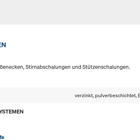
EN
ußenecken, Stirnabschalungen und Stützenschalungen.
verzinkt, pulverbeschichtet, 
SYSTEMEN
fe