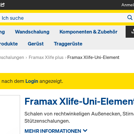
Anmel
A
ng
Wandschalung
Komponenten & Zubehör
rodukte
Gerüst
Traggerüste
schalungen
Framax Xlife plus
Framax Xlife-Uni-Element
n nach dem
Login
angezeigt.
Framax Xlife-Uni-Elemen
Schalen von rechtwinkeligen Außenecken, Stir
Stützenschalungen.
MEHR INFORMATIONEN