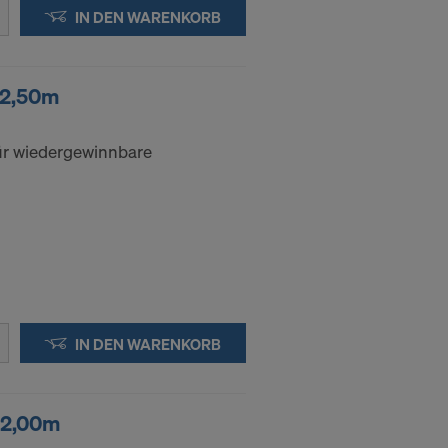
ssen, indem
IN DEN WARENKORB
ederzeit
kie
 2,50m
für wiedergewinnbare
kies
DER
IN DIE
IN DEN WARENKORB
 2,00m