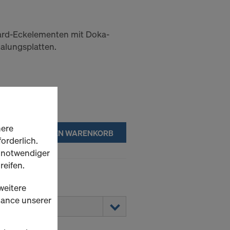
ard-Eckelementen mit Doka-
alungsplatten.
here
IN DEN WARENKORB
orderlich.
h notwendiger
reifen.
stärke.
weitere
rmance unserer