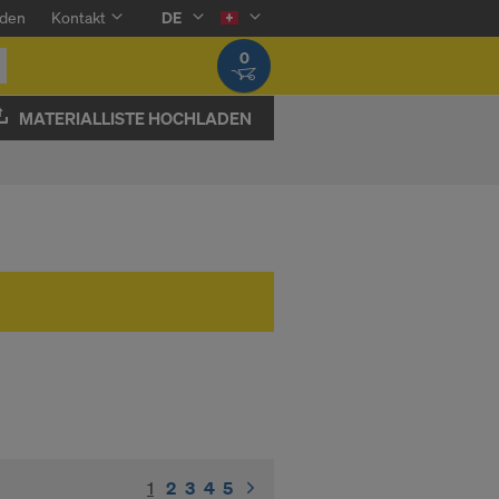
den
Kontakt
DE
0
MATERIALLISTE HOCHLADEN
1
(current)
2
3
4
5