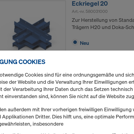
Eckriegel 20
Art.-nr.
580031000
Zur Herstellung von Stand
Trägern H20 und Doka-Sch
Neu
IGUNG COOKIES
Menge
otwendige Cookies sind für eine ordnungsgemäße und sic
ise der Website und die Verwaltung Ihrer Einwilligungen erf
t der Verarbeitung Ihrer Daten durch das Setzen technisc
t einverstanden sind, können Sie nicht auf die Website zug
Gerüstrohr 48,3mm
Stahlrohr mit 3,2 mm Wand
en außerdem mit Ihrer vorherigen freiwilligen Einwilligung 
Applikationen Dritter. Dies hilft uns, eine optimale Perfo
Variante auswählen
gewährleisten, insbesondere