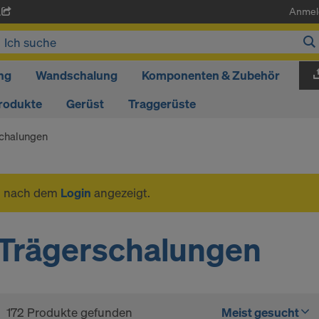
Anmel
A
ng
Wandschalung
Komponenten & Zubehör
rodukte
Gerüst
Traggerüste
chalungen
n nach dem
Login
angezeigt.
Trägerschalungen
172 Produkte gefunden
Meist gesucht