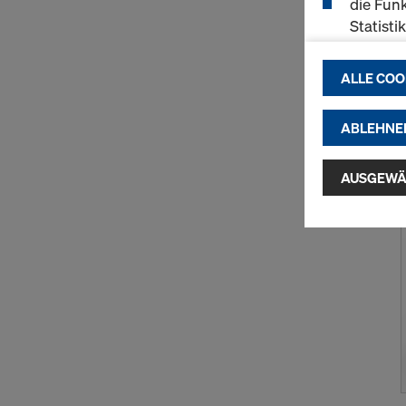
die Funk
Statisti
einen r
ermögli
ALLE COO
passend
(Market
ABLEHNE
Indem Sie au
Installatio
AUSGEWÄ
zustimmen" 
Cookies zu.
USA einherg
umfassen, di
Angemessen
Garantien n
hierauf. Hie
Zugriff durc
Überwachun
zur Verfügu