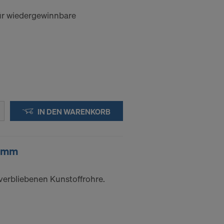
für wiedergewinnbare
IN DEN WARENKORB
22mm
verbliebenen Kunstoffrohre.