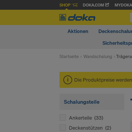
SHOP
DOKA.COM
MYDOK
Aktionen
Deckenschalu
Sicherheitsp
Startseite
Wandschalung
Trägers
Die Produktpreise werde
Schalungsteile
Ankerteile
(33)
Deckenstützen
(2)