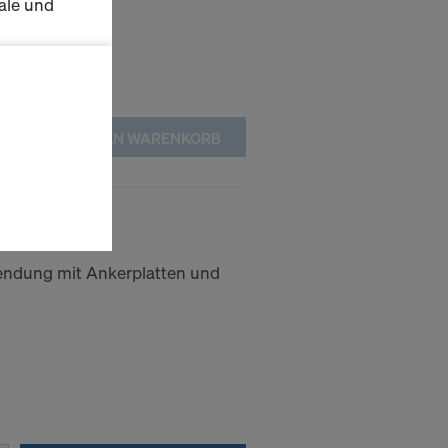
ale und
s zu
schalten
IN DEN WARENKORB
en Sie der
lte
0
ausgewählten
n wie die
Anbieter
endung mit Ankerplatten und
enen
ng auch
 Daten dem
htsbehelfe
 ablehnen,