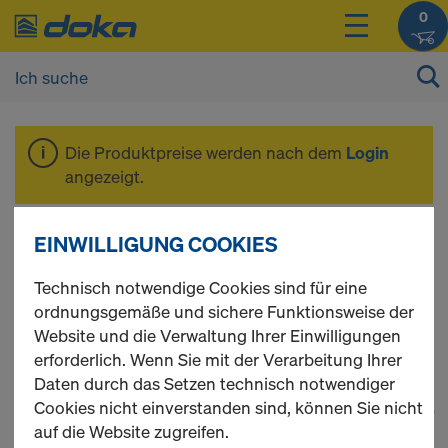
0
Die Produktpreise werden nach dem
Login
angezeigt.
Trägerschalung Top
EINWILLIGUNG COOKIES
Technisch notwendige Cookies sind für eine
100 tec
ordnungsgemäße und sichere Funktionsweise der
Website und die Verwaltung Ihrer Einwilligungen
erforderlich. Wenn Sie mit der Verarbeitung Ihrer
Daten durch das Setzen technisch notwendiger
Cookies nicht einverstanden sind, können Sie nicht
1
(cur
98 Produkte gefunden
auf die Website zugreifen.