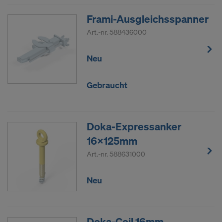
Frami-Ausgleichsspanner
Art.-nr.
588436000
Neu
Gebraucht
Doka-Expressanker
16x125mm
Art.-nr.
588631000
Neu
Doka-Coil 16mm