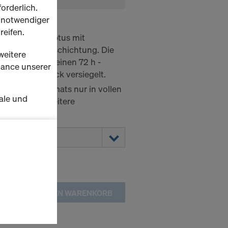
orderlich.
h notwendiger
b. 240 21mm
reifen.
ischem Eukalyptus mit
olharz-Filmbeschichtung. Die
weitere
latte besteht einen 72 h -
rmance unserer
it Acrylharzlack versiegelt.
g des Grossformats nur in vollen
ale und
Lagerware). Weitere
reibung.
s zu
schalten
en Sie der
IN DEN WARENKORB
lte
ausgewählten
n wie die