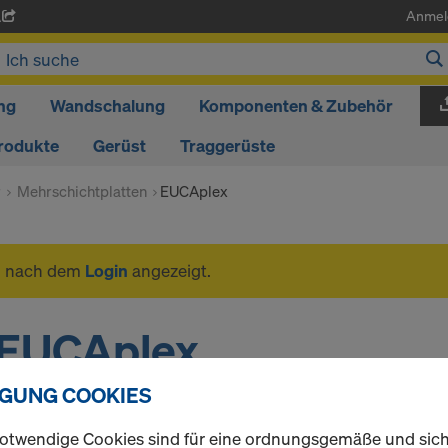
Anmel
A
ng
Wandschalung
Komponenten & Zubehör
rodukte
Gerüst
Traggerüste
r
Mehrschichtplatten
EUCAplex
n nach dem
Login
angezeigt.
EUCAplex
IGUNG COOKIES
otwendige Cookies sind für eine ordnungsgemäße und sic
1 Produkte gefunden
Meist gesucht