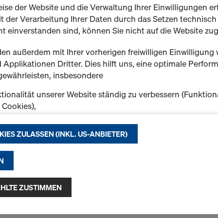
ise der Website und die Verwaltung Ihrer Einwilligungen erf
t der Verarbeitung Ihrer Daten durch das Setzen technisc
EUCAplex plus F/F d.
t einverstanden sind, können Sie nicht auf die Website zug
Sperrholzplatte aus chines
beidseitiger 240 g/m² Phen
en außerdem mit Ihrer vorherigen freiwilligen Einwilligung 
Phenolharzverleimung der P
Applikationen Dritter. Dies hilft uns, eine optimale Perfo
Kochtest. Die Kanten sind m
gewährleisten, insbesondere
Achtung
: Online-Bestellun
tionalität unserer Website ständig zu verbessern (Funktion
Lkw-Zügen möglich (keine 
k Cookies),
Informationen in der Besch
eibungslosen Einkauf bei der Nutzung des Doka Onlineshop
chen (Funktionale und Statistik-Cookies) oder
Variante auswählen
KIES ZULASSEN (INKL. US-ANBIETER)
e Werbung für Sie als User auf bestimmten Plattformen zu 
ing-Cookies).
Neu
N
f "Alle Cookies zulassen (inkl. US-Anbieter)" klicken, stimm
Menge
n und Verwendung aller Cookies zu. Indem Sie auf "Ausgewäh
HLTE ZUSTIMMEN
klicken, stimmen Sie den von Ihnen mit den Checkboxen 
 Damit kann auch die Übermittlung von Daten in Drittstaate