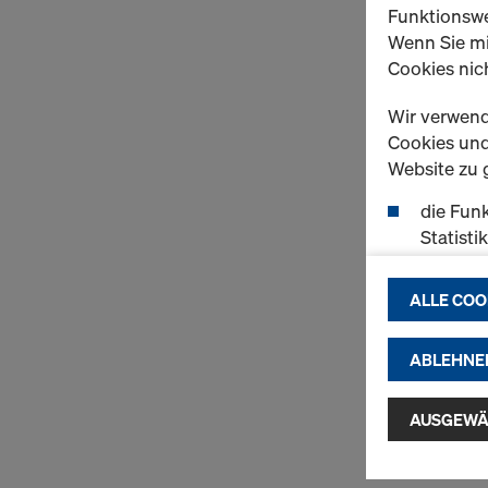
Funktionswe
Wenn Sie mi
Cookies nich
Wir verwend
Cookies und 
Website zu 
die Funk
Statisti
einen r
ermögli
ALLE COO
passend
(Market
ABLEHNE
Indem Sie au
Installatio
AUSGEWÄ
zustimmen" 
Cookies zu.