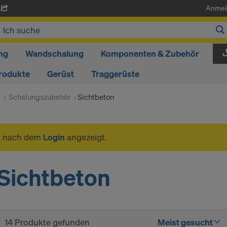
Anmel
A
ng
Wandschalung
Komponenten & Zubehör
rodukte
Gerüst
Traggerüste
r
Schalungszubehör
Sichtbeton
n nach dem
Login
angezeigt.
Sichtbeton
14 Produkte gefunden
Meist gesucht