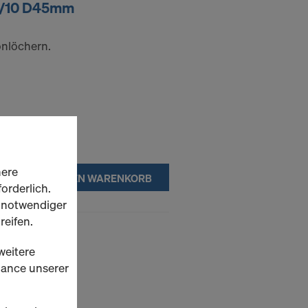
6/10 D45mm
onlöchern.
here
IN DEN WARENKORB
orderlich.
h notwendiger
reifen.
1mm Beton
weitere
rmance unserer
onlöchern.