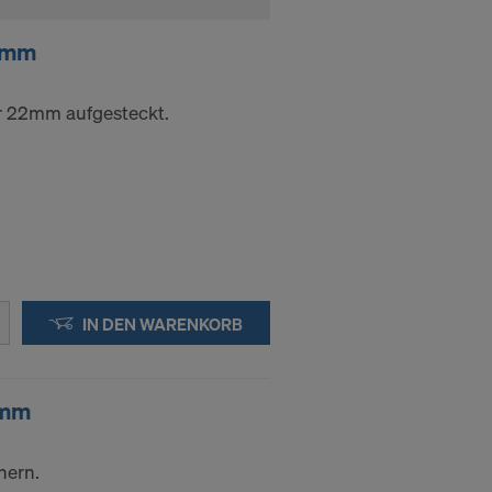
2mm
hr 22mm aufgesteckt.
IN DEN WARENKORB
2mm
hern.