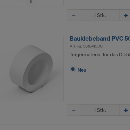
Menge
Bauklebeband PVC 
Art.-nr.
581841000
Trägermaterial für das Dic
Neu
Menge