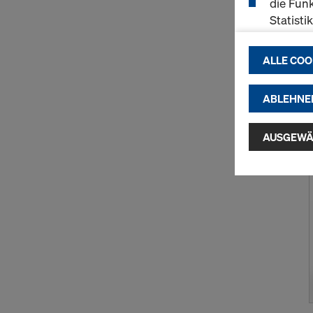
die Funk
Statisti
einen r
ermögli
ALLE COO
passend
(Market
ABLEHNE
Indem Sie au
Installatio
AUSGEWÄ
zustimmen" 
Cookies zu.
USA einherg
umfassen, di
Angemessen
Garantien n
hierauf. Hie
Zugriff durc
Überwachun
zur Verfügu