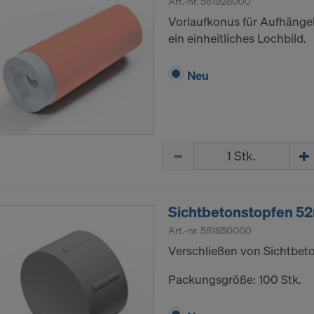
Art.-nr.
581928000
Vorlaufkonus für Aufhängek
ein einheitliches Lochbild.
Neu
Menge
Sichtbetonstopfen 5
Art.-nr.
581850000
Verschließen von Sichtbet
Packungsgröße: 100 Stk.