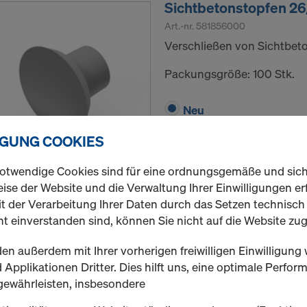
Sichtbetonstopfen 2
Art.-nr.
581856000
Verschließen von Sichtbet
Packungsgröße: 100 Stk.
Neu
IGUNG COOKIES
Menge
otwendige Cookies sind für eine ordnungsgemäße und sic
ise der Website und die Verwaltung Ihrer Einwilligungen erf
t der Verarbeitung Ihrer Daten durch das Setzen technisc
t einverstanden sind, können Sie nicht auf die Website zug
Sichtbetonstopfen 4
en außerdem mit Ihrer vorherigen freiwilligen Einwilligung 
Art.-nr.
581848000
Applikationen Dritter. Dies hilft uns, eine optimale Perfo
Verschließen von Sichtbet
gewährleisten, insbesondere
Packungsgröße: 100 Stk.