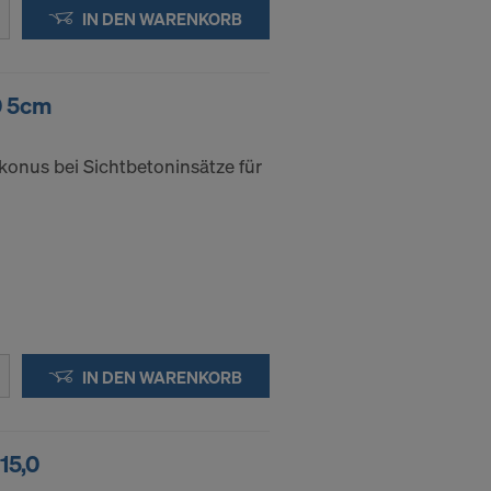
ssen, indem
IN DEN WARENKORB
ederzeit
kie
0 5cm
onus bei Sichtbetoninsätze für
kies
DER
IN DIE
IN DEN WARENKORB
15,0