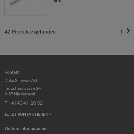
Neu
1
(cur
42 Produkte gefunden
Kontakt
Doka Schweiz AG
Industriestrasse 24
8155 Niederhasli
T
+41 43 411 20 52
JETZT KONTAKTIEREN
Weitere Informationen