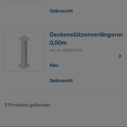
Cookies zu. Damit kann auch die Übermittlung von
Daten in Drittstaaten wie die USA einhergehen.
Gebraucht
Soweit die von Ihnen gewählten Einstellungen
auch Anbieter umfassen, die Daten in Drittstaaten
übermitteln, in denen kein
Deckenstützenverlängerun
Angemessenheitsbeschluss nach Art 45 DSGVO
0,50m
und keine angemessenen Garantien nach Art 46
DSGVO bestehen, erstreckt sich Ihre Einwilligung
Art.-nr.
586011000
auch hierauf. Hier kann das Risiko bestehen, dass
Ihre derart übermittelten Daten dem Zugriff durch
Neu
Behörden in diesen Drittstaaten zu Kontroll- und
Überwachungszwecken unterliegen und dagegen
Gebraucht
keine wirksamen Rechtsbehelfe zur Verfügung
stehen. Sie können alle einwilligungspflichtigen
Cookies ablehnen, indem Sie auf "Ablehnen"
klicken oder Ihre Cookie-Einstellungen anpassen,
3 Produkte gefunden
indem Sie auf
Cookie Einstellungen
am Ende dieser
Website klicken und die entsprechenden
Checkboxen verwenden. Sie können Ihre