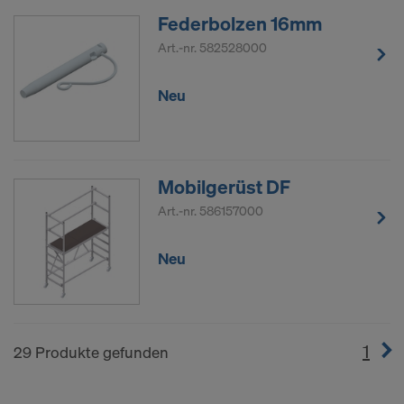
Federbolzen 16mm
Art.-nr.
582528000
Neu
Mobilgerüst DF
Art.-nr.
586157000
Neu
1
(cur
29 Produkte gefunden