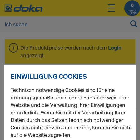
0
Die Produktpreise werden nach dem
Login
angezeigt.
DokaXdek
EINWILLIGUNG COOKIES
Technisch notwendige Cookies sind für eine
ordnungsgemäße und sichere Funktionsweise der
Website und die Verwaltung Ihrer Einwilligungen
1
(cur
29 Produkte gefunden
erforderlich. Wenn Sie mit der Verarbeitung Ihrer
Daten durch das Setzen technisch notwendiger
Meist gesucht
Cookies nicht einverstanden sind, können Sie nicht
auf die Website zugreifen.