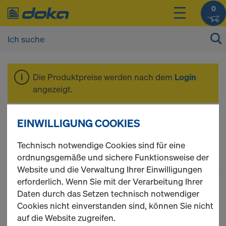
0
Die Produktpreise werden nach dem
Login
angezeigt.
Stützenschalungen
EINWILLIGUNG COOKIES
Technisch notwendige Cookies sind für eine
ordnungsgemäße und sichere Funktionsweise der
Website und die Verwaltung Ihrer Einwilligungen
1
(cur
76 Produkte gefunden
erforderlich. Wenn Sie mit der Verarbeitung Ihrer
Daten durch das Setzen technisch notwendiger
Meist gesucht
Cookies nicht einverstanden sind, können Sie nicht
auf die Website zugreifen.