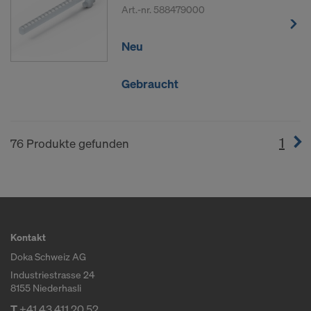
Art.-nr.
588479000
Neu
Gebraucht
1
(cur
76 Produkte gefunden
Kontakt
Doka Schweiz AG
Industriestrasse 24
8155 Niederhasli
T
+41 43 411 20 52