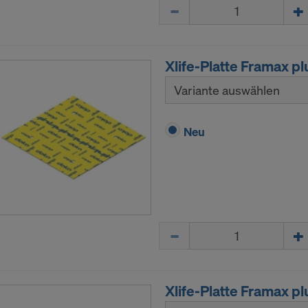
 (Erweiterte Cookie-Einstellungen).
Menge
E MIT DER VERARBEITUNG VON COOKIES UND 
TLUNG IHRER PERSONENBEZOGENEN DATEN 
VERSTANDEN?
Xlife-Platte Framax pl
Variante auswählen
Neu
Menge
Xlife-Platte Framax plu