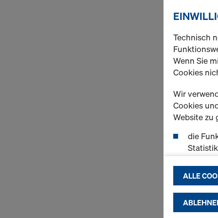
EINWILL
Technisch n
Funktionswe
Wenn Sie mi
Cookies nich
Wir verwend
Cookies und 
Website zu 
die Funk
Statisti
einen r
ermögli
ALLE COO
passend
(Market
ABLEHNE
Indem Sie au