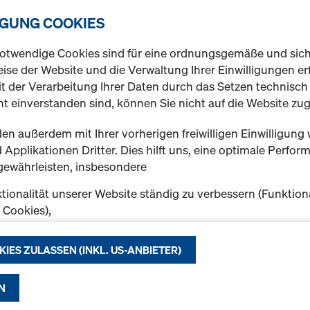
Xlife-Platte Framax
IGUNG COOKIES
Variante auswählen
otwendige Cookies sind für eine ordnungsgemäße und sic
ise der Website und die Verwaltung Ihrer Einwilligungen erf
Neu
t der Verarbeitung Ihrer Daten durch das Setzen technisc
t einverstanden sind, können Sie nicht auf die Website zug
en außerdem mit Ihrer vorherigen freiwilligen Einwilligung 
Applikationen Dritter. Dies hilft uns, eine optimale Perfo
gewährleisten, insbesondere
Menge
tionalität unserer Website ständig zu verbessern (Funktion
k Cookies),
eibungslosen Einkauf bei der Nutzung des Doka Onlineshop
Xlife-Platte Framax
chen (Funktionale und Statistik-Cookies) oder
KIES ZULASSEN (INKL. US-ANBIETER)
Variante auswählen
e Werbung für Sie als User auf bestimmten Plattformen zu 
ing-Cookies).
N
Neu
f "Alle Cookies zulassen (inkl. US-Anbieter)" klicken, stimm