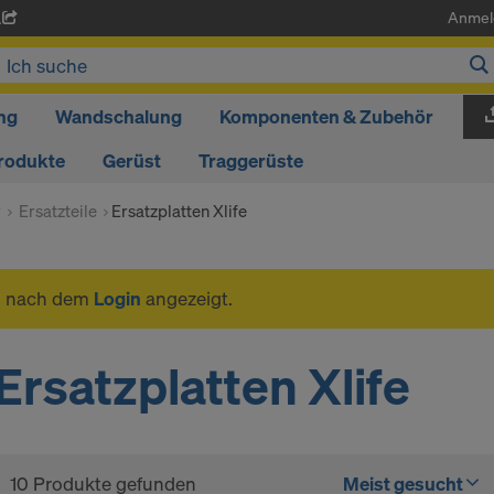
Anmel
A
ng
Wandschalung
Komponenten & Zubehör
rodukte
Gerüst
Traggerüste
r
Ersatzteile
Ersatzplatten Xlife
n nach dem
Login
angezeigt.
Ersatzplatten Xlife
10 Produkte gefunden
Meist gesucht