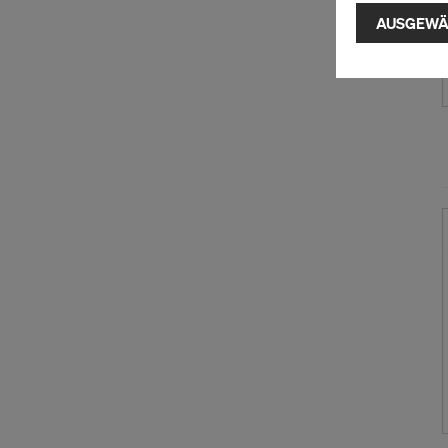
Installatio
AUSGEWÄ
zustimmen" 
Cookies zu.
USA einherg
umfassen, di
Angemessen
Garantien n
hierauf. Hie
Zugriff durc
Überwachun
zur Verfügu
indem Sie a
Sie auf
Cook
entsprechen
grundlos mi
Einstellung
Weitere Inf
Datenschut