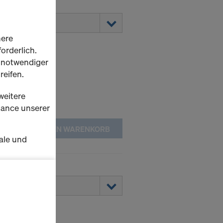
here
orderlich.
h notwendiger
reifen.
weitere
rmance unserer
IN DEN WARENKORB
ale und
s zu
schalten
en Sie der