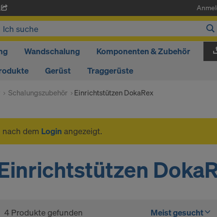
Anmel
A
ng
Wandschalung
Komponenten & Zubehör
rodukte
Gerüst
Traggerüste
r
Schalungszubehör
Einrichtstützen DokaRex
n nach dem
Login
angezeigt.
Einrichtstützen Doka
4 Produkte gefunden
Meist gesucht