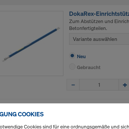
DokaRex-Einrichtstüt
Zum Abstützen und Einric
Betonfertigteilen.
Variante auswählen
Neu
Gebraucht
Menge
DokaRex-Andockkop
IGUNG COOKIES
Art.-nr.
586624000
Wird am Betonfertigteil vo
otwendige Cookies sind für eine ordnungsgemäße und sic