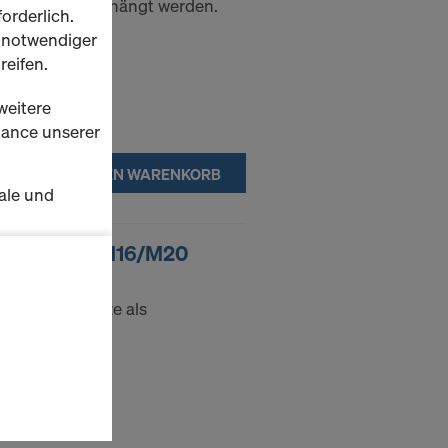
oden aus eingehängt werden.
orderlich.
h notwendiger
reifen.
weitere
rmance unserer
IN DEN WARENKORB
ale und
s zu
tzenschuh M16/M20
schalten
x-Einrichtstütze als
 Ausleger.
en Sie der
lte
ausgewählten
n wie die