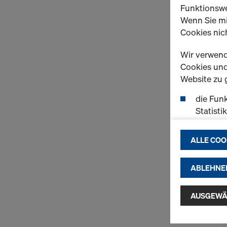
Funktionswe
Wenn Sie mi
Cookies nich
Wir verwend
Cookies und 
Website zu 
die Funk
Statisti
einen r
ermögli
ALLE COO
passend
(Market
ABLEHNE
Indem Sie au
Installatio
AUSGEWÄ
zustimmen" 
Cookies zu.