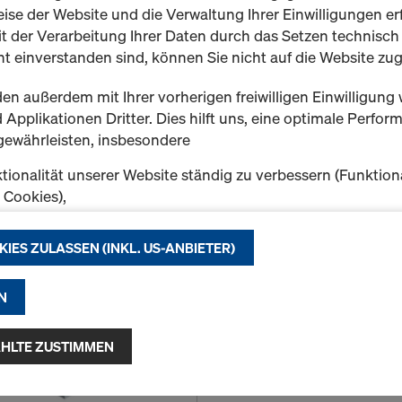
Einrichtstütze kann vom B
ise der Website und die Verwaltung Ihrer Einwilligungen erf
t der Verarbeitung Ihrer Daten durch das Setzen technisc
Neu
t einverstanden sind, können Sie nicht auf die Website zug
en außerdem mit Ihrer vorherigen freiwilligen Einwilligung 
Applikationen Dritter. Dies hilft uns, eine optimale Perfo
gewährleisten, insbesondere
Menge
tionalität unserer Website ständig zu verbessern (Funktion
k Cookies),
eibungslosen Einkauf bei der Nutzung des Doka Onlineshop
DokaRex-Elementstü
chen (Funktionale und Statistik-Cookies) oder
KIES ZULASSEN (INKL. US-ANBIETER)
Art.-nr.
586629000
e Werbung für Sie als User auf bestimmten Plattformen zu 
Für den Einsatz der DokaRe
ing-Cookies).
N
Elementstütze mit unterem
f "Alle Cookies zulassen (inkl. US-Anbieter)" klicken, stimm
n und Verwendung aller Cookies zu. Indem Sie auf "Ausgewäh
Neu
HLTE ZUSTIMMEN
klicken, stimmen Sie den von Ihnen mit den Checkboxen 
Gebraucht
 Damit kann auch die Übermittlung von Daten in Drittstaate