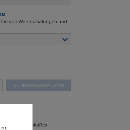
ze
hten von Wandschalungen und
IN DEN WARENKORB
f M20
rmoniert. Die DokaRex-
here