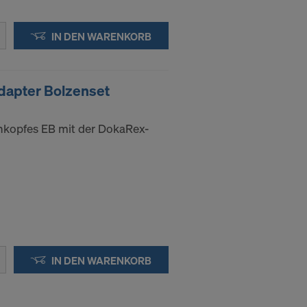
Anbieter
enen
IN DEN WARENKORB
ng auch
 Daten dem
apter Bolzenset
htsbehelfe
 ablehnen,
nkopfes EB mit der DokaRex-
ssen, indem
ederzeit
kie
kies
IN DEN WARENKORB
DER
IN DIE