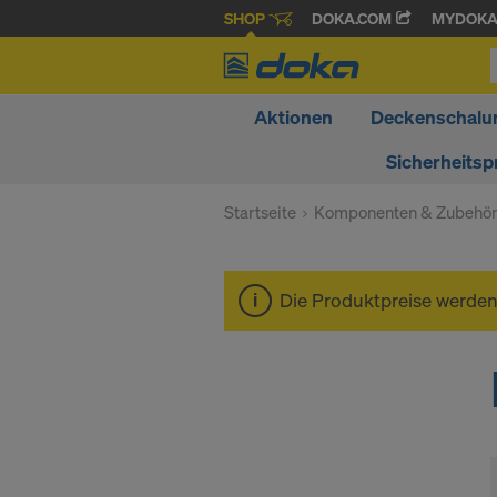
SHOP
DOKA.COM
MYDOK
Aktionen
Deckenschalu
Sicherheitsp
Startseite
Komponenten & Zubehö
Die Produktpreise werde